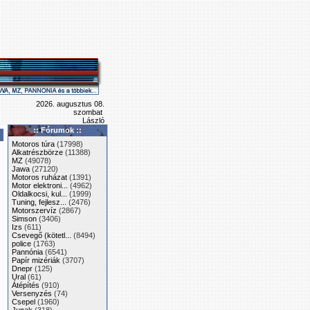
2026. augusztus 08.
szombat
László
:: Fórumok ::
Motoros túra
(17998)
Alkatrészbörze
(11388)
MZ
(49078)
Jawa
(27120)
Motoros ruházat
(1391)
Motor elektroni...
(4962)
Oldalkocsi, kul...
(1999)
Tuning, fejlesz...
(2476)
Motorszervíz
(2867)
Simson
(3406)
Izs
(611)
Csevegő (kötetl...
(8494)
police
(1763)
Pannónia
(6541)
Papír mizériák
(3707)
Dnepr
(125)
Ural
(61)
Átépítés
(910)
Versenyzés
(74)
Csepel
(1960)