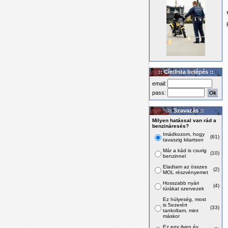
:: Címlista belépés ::
email:
pass:
:: Szavazás ::
Milyen hatással van rád a
benzináresés?
Imádkozom, hogy
(61)
tavaszig kitartson
Már a kád is csurig
(10)
benzinnel
Eladtam az összes
(2)
MOL részvényemet
Hosszabb nyári
(4)
túrákat szervezek
Ez hülyeség, most
is 5ezerért
(33)
tankoltam, mint
máskor
Ez egy ilyen év,