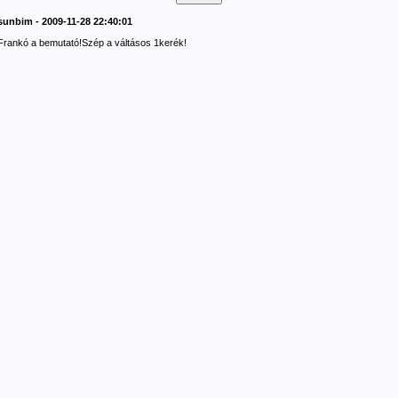
sunbim - 2009-11-28 22:40:01
Frankó a bemutató!Szép a váltásos 1kerék!