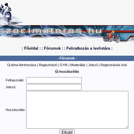
: Főoldal :
: Fórumok :
: Feliratkozás a levlistára :
- Fórumok -
Új téma létrehozása
|
Regisztráció
|
GYIK
|
Moderálás
|
Jelszó
|
Regisztrációs kód
Új hozzászólás
Felhasználó:
Jelszó:
Hozzászólás: