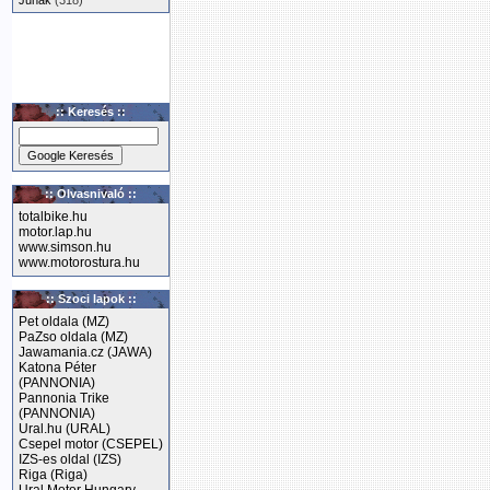
Junak
(318)
:: Keresés ::
:: Olvasnivaló ::
totalbike.hu
motor.lap.hu
www.simson.hu
www.motorostura.hu
:: Szoci lapok ::
Pet oldala (MZ)
PaZso oldala (MZ)
Jawamania.cz (JAWA)
Katona Péter
(PANNONIA)
Pannonia Trike
(PANNONIA)
Ural.hu (URAL)
Csepel motor (CSEPEL)
IZS-es oldal (IZS)
Riga (Riga)