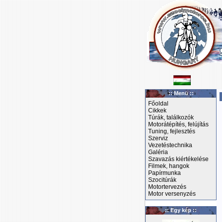
:: Menü ::
Főoldal
Cikkek
Túrák, találkozók
Motorátépítés, felújítás
Tuning, fejlesztés
Szerviz
Vezetéstechnika
Galéria
Szavazás kiértékelése
Filmek, hangok
Papírmunka
Szocitúrák
Motortervezés
Motor versenyzés
:: Egy kép ::