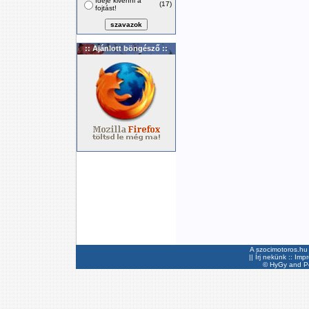
Ideje kivenni a
(17)
fojtást!
:: Ajánlott böngésző ::
A szocimotoros.hu 
||
Írj nekünk
::
Imp
©
HyGy
and Pee