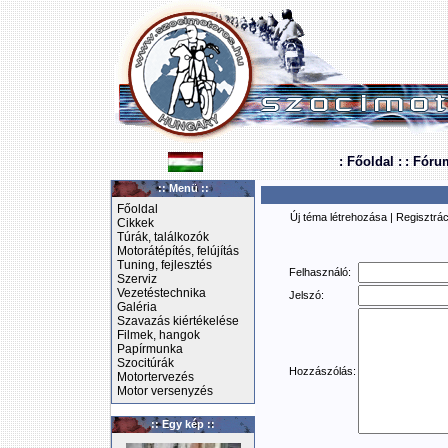
: Főoldal :
: Fóru
:: Menü ::
Főoldal
Új téma létrehozása
|
Regisztrác
Cikkek
Túrák, találkozók
Motorátépítés, felújítás
Tuning, fejlesztés
Felhasználó:
Szerviz
Vezetéstechnika
Jelszó:
Galéria
Szavazás kiértékelése
Filmek, hangok
Papírmunka
Szocitúrák
Hozzászólás:
Motortervezés
Motor versenyzés
:: Egy kép ::