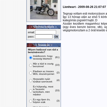
Lionheart - 2009-08-26 21:07:07
Tegnap voltam esti motorozáson a
Így 13 hónap után az első 5 körb
kategóriás jogsiért hajtó.:D
Azután kezdtem magamhoz képest
:: Címlista belépés ::
(egy éves benzin benne, stb), ú
végigmotoroztam a 2 órát kisebb sz
email:
pass:
:: Szavazás ::
Milyen hatással van rád a
benzináresés?
Imádkozom, hogy
(61)
tavaszig kitartson
Már a kád is csurig
(10)
benzinnel
Eladtam az összes
(2)
MOL részvényemet
Hosszabb nyári
(4)
túrákat szervezek
Ez hülyeség, most
is 5ezerért
(33)
tankoltam, mint
máskor
Ez egy ilyen év,
(3)
folyton esik