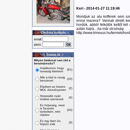
Keri - 2014-01-27 11:19:46
Mondjuk az alu kofferek sem sz
ennyi macera? Vannak direkt ke
hordók, abból felkötök kettőt két 
aztán hajrá....ha már olcsóság.
:: Címlista belépés ::
http://www.trinexus.hu/termek/h
email:
pass:
:: Szavazás ::
Milyen hatással van rád a
benzináresés?
Imádkozom, hogy
(61)
tavaszig kitartson
Már a kád is csurig
(10)
benzinnel
Eladtam az összes
(2)
MOL részvényemet
Hosszabb nyári
(4)
túrákat szervezek
Ez hülyeség, most
is 5ezerért
(33)
tankoltam, mint
máskor
Ez egy ilyen év,
(3)
folyton esik