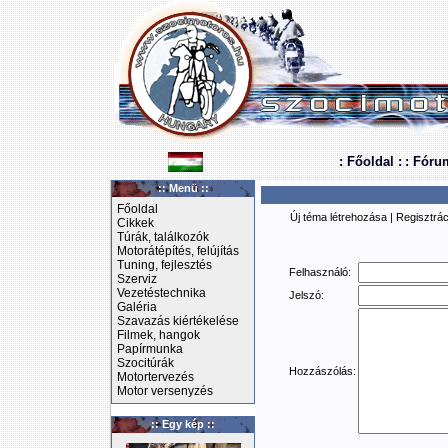
: Főoldal :
: Fóru
:: Menü ::
Főoldal
Új téma létrehozása
|
Regisztrác
Cikkek
Túrák, találkozók
Motorátépítés, felújítás
Tuning, fejlesztés
Felhasználó:
Szerviz
Vezetéstechnika
Jelszó:
Galéria
Szavazás kiértékelése
Filmek, hangok
Papírmunka
Szocitúrák
Hozzászólás:
Motortervezés
Motor versenyzés
:: Egy kép ::