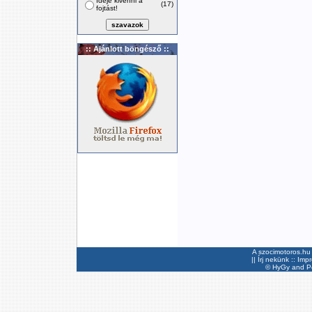
Ideje kivenni a
(17)
fojtást!
:: Ajánlott böngésző ::
A szocimotoros.hu 
||
Írj nekünk
::
Imp
©
HyGy
and Pee