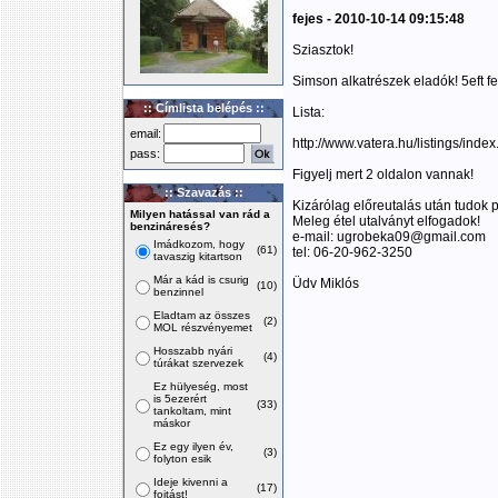
fejes - 2010-10-14 09:15:48
Sziasztok!
Simson alkatrészek eladók! 5eft fel
:: Címlista belépés ::
Lista:
email:
http://www.vatera.hu/listings/in
pass:
Figyelj mert 2 oldalon vannak!
:: Szavazás ::
Kizárólag előreutalás után tudok p
Milyen hatással van rád a
Meleg étel utalványt elfogadok!
benzináresés?
e-mail: ugrobeka09@gmail.com
Imádkozom, hogy
(61)
tel: 06-20-962-3250
tavaszig kitartson
Már a kád is csurig
Üdv Miklós
(10)
benzinnel
Eladtam az összes
(2)
MOL részvényemet
Hosszabb nyári
(4)
túrákat szervezek
Ez hülyeség, most
is 5ezerért
(33)
tankoltam, mint
máskor
Ez egy ilyen év,
(3)
folyton esik
Ideje kivenni a
(17)
fojtást!