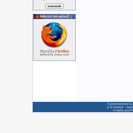
:: Ajánlott böngésző ::
A szocimotoros.hu 
||
Írj nekünk
::
Imp
©
HyGy
and Pee