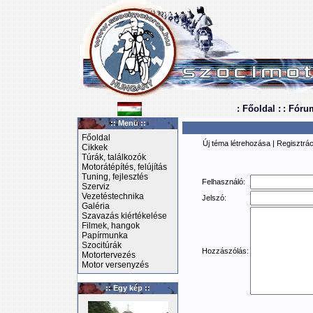
: Főoldal :
: Fóru
:: Menü ::
Főoldal
Új téma létrehozása
|
Regisztrác
Cikkek
Túrák, találkozók
Motorátépítés, felújítás
Tuning, fejlesztés
Felhasználó:
Szerviz
Vezetéstechnika
Jelszó:
Galéria
Szavazás kiértékelése
Filmek, hangok
Papírmunka
Szocitúrák
Hozzászólás:
Motortervezés
Motor versenyzés
:: Egy kép ::