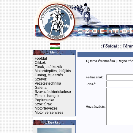
: Főoldal :
: Fóru
:: Menü ::
Főoldal
Új téma létrehozása
|
Regisztrác
Cikkek
Túrák, találkozók
Motorátépítés, felújítás
Tuning, fejlesztés
Felhasználó:
Szerviz
Vezetéstechnika
Jelszó:
Galéria
Szavazás kiértékelése
Filmek, hangok
Papírmunka
Szocitúrák
Hozzászólás:
Motortervezés
Motor versenyzés
:: Egy kép ::