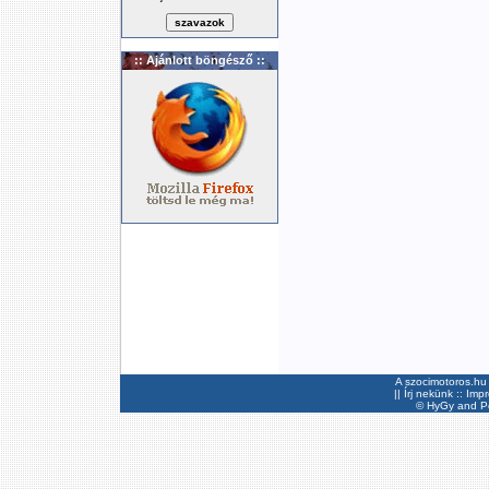
:: Ajánlott böngésző ::
A szocimotoros.hu 
||
Írj nekünk
::
Imp
©
HyGy
and Pee