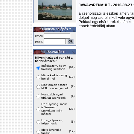
JAWAvsRENAULT - 2010-08-23 
a csehországi teleszkóp amely t
dolgot még cserélni kell vele együt
Például egy első kereket,talán korm
ennek érdeklődj utána.
:: Címlista belépés ::
email:
pass:
:: Szavazás ::
Milyen hatással van rád a
benzináresés?
Imádkozom, hogy
(61)
tavaszig kitartson
Már a kád is csurig
(10)
benzinnel
Eladtam az összes
(2)
MOL részvényemet
Hosszabb nyári
(4)
túrákat szervezek
Ez hülyeség, most
is 5ezerért
(33)
tankoltam, mint
máskor
Ez egy ilyen év,
(3)
folyton esik
Ideje kivenni a
(17)
fojtást!