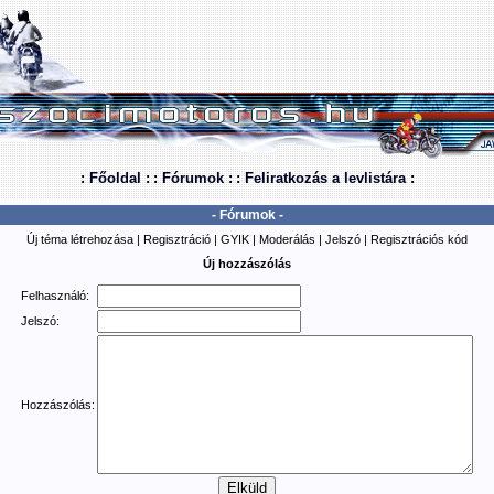
: Főoldal :
: Fórumok :
: Feliratkozás a levlistára :
- Fórumok -
Új téma létrehozása
|
Regisztráció
|
GYIK
|
Moderálás
|
Jelszó
|
Regisztrációs kód
Új hozzászólás
Felhasználó:
Jelszó:
Hozzászólás: