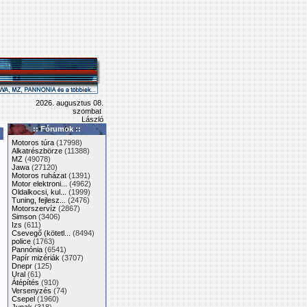
2026. augusztus 08.
szombat
László
:: Fórumok ::
Motoros túra
(17998)
Alkatrészbörze
(11388)
MZ
(49078)
Jawa
(27120)
Motoros ruházat
(1391)
Motor elektroni...
(4962)
Oldalkocsi, kul...
(1999)
Tuning, fejlesz...
(2476)
Motorszervíz
(2867)
Simson
(3406)
Izs
(611)
Csevegő (kötetl...
(8494)
police
(1763)
Pannónia
(6541)
Papír mizériák
(3707)
Dnepr
(125)
Ural
(61)
Átépítés
(910)
Versenyzés
(74)
Csepel
(1960)