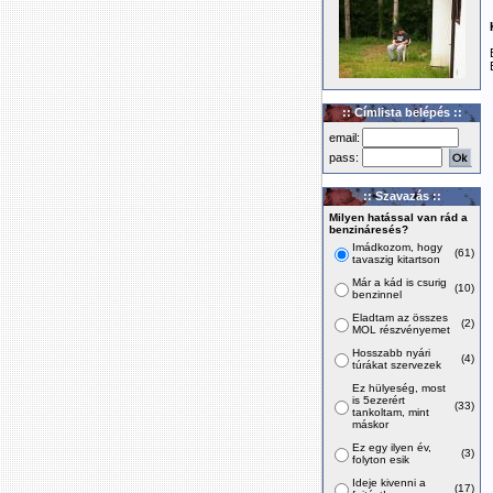
:: Címlista belépés ::
email:
pass:
:: Szavazás ::
Milyen hatással van rád a
benzináresés?
Imádkozom, hogy
(61)
tavaszig kitartson
Már a kád is csurig
(10)
benzinnel
Eladtam az összes
(2)
MOL részvényemet
Hosszabb nyári
(4)
túrákat szervezek
Ez hülyeség, most
is 5ezerért
(33)
tankoltam, mint
máskor
Ez egy ilyen év,
(3)
folyton esik
Ideje kivenni a
(17)