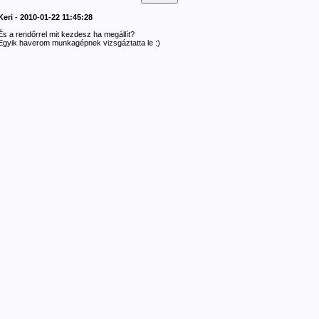
Keri - 2010-01-22 11:45:28
És a rendőrrel mit kezdesz ha megállít?
Egyik haverom munkagépnek vizsgáztatta le :)