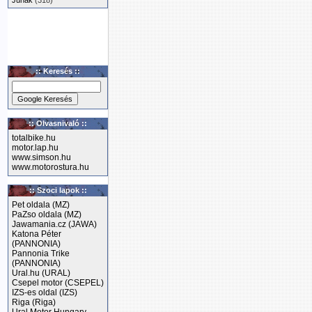
Junak
(318)
:: Keresés ::
:: Olvasnivaló ::
totalbike.hu
motor.lap.hu
www.simson.hu
www.motorostura.hu
:: Szoci lapok ::
Pet oldala (MZ)
PaZso oldala (MZ)
Jawamania.cz (JAWA)
Katona Péter
(PANNONIA)
Pannonia Trike
(PANNONIA)
Ural.hu (URAL)
Csepel motor (CSEPEL)
IZS-es oldal (IZS)
Riga (Riga)