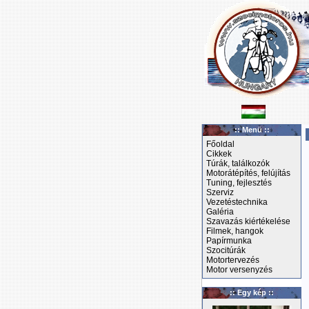
:: Menü ::
Főoldal
Cikkek
Túrák, találkozók
Motorátépítés, felújítás
Tuning, fejlesztés
Szerviz
Vezetéstechnika
Galéria
Szavazás kiértékelése
Filmek, hangok
Papírmunka
Szocitúrák
Motortervezés
Motor versenyzés
:: Egy kép ::