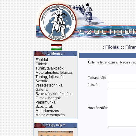
: Főoldal :
: Fóru
:: Menü ::
Főoldal
Új téma létrehozása
|
Regisztrác
Cikkek
Túrák, találkozók
Motorátépítés, felújítás
Tuning, fejlesztés
Felhasználó:
Szerviz
Jelszó:
Vezetéstechnika
Galéria
Szavazás kiértékelése
Filmek, hangok
Papírmunka
Szocitúrák
Hozzászólás:
Motortervezés
Motor versenyzés
:: Egy kép ::