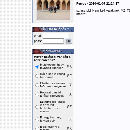
Petrov - 2010-01-07 21:24:17
sziasztok! Nem kell valakinek MZ TS
másra!
:: Címlista belépés ::
email:
pass:
:: Szavazás ::
Milyen hatással van rád a
benzináresés?
Imádkozom, hogy
(61)
tavaszig kitartson
Már a kád is csurig
(10)
benzinnel
Eladtam az összes
(2)
MOL részvényemet
Hosszabb nyári
(4)
túrákat szervezek
Ez hülyeség, most
is 5ezerért
(33)
tankoltam, mint
máskor
Ez egy ilyen év,
(3)
folyton esik
Ideje kivenni a
(17)
fojtást!