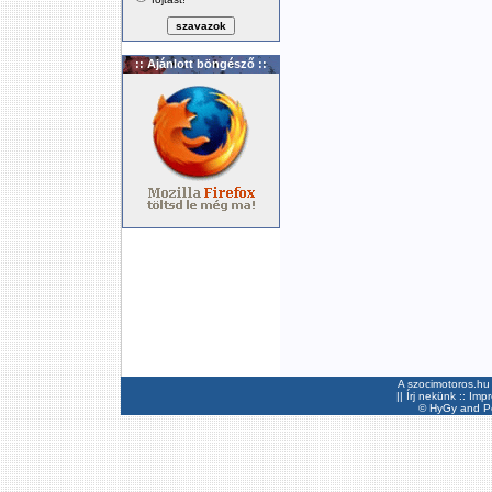
:: Ajánlott böngésző ::
A szocimotoros.hu 
||
Írj nekünk
::
Imp
©
HyGy
and Pee