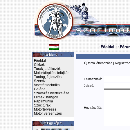
: Főoldal :
: Fóru
:: Menü ::
Főoldal
Új téma létrehozása
|
Regisztrác
Cikkek
Túrák, találkozók
Motorátépítés, felújítás
Tuning, fejlesztés
Felhasználó:
Szerviz
Vezetéstechnika
Jelszó:
Galéria
Szavazás kiértékelése
Filmek, hangok
Papírmunka
Szocitúrák
Hozzászólás:
Motortervezés
Motor versenyzés
:: Egy kép ::