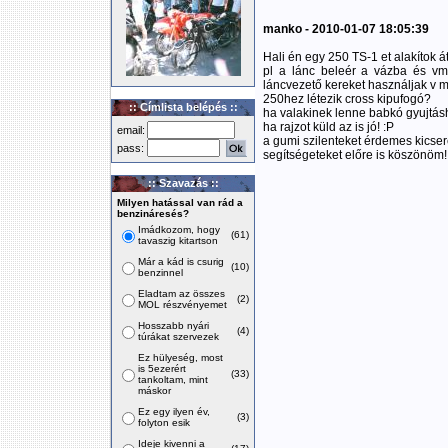
manko - 2010-01-07 18:05:39
Hali én egy 250 TS-1 et alakítok á
pl a lánc beleér a vázba és vm
láncvezető kereket használjak v m
250hez létezik cross kipufogó?
:: Címlista belépés ::
ha valakinek lenne babkó gyujtásh
ha rajzot küld az is jó! :P
email:
a gumi szilenteket érdemes kicse
pass:
segítségeteket előre is köszönöm!
:: Szavazás ::
Milyen hatással van rád a
benzináresés?
Imádkozom, hogy
(61)
tavaszig kitartson
Már a kád is csurig
(10)
benzinnel
Eladtam az összes
(2)
MOL részvényemet
Hosszabb nyári
(4)
túrákat szervezek
Ez hülyeség, most
is 5ezerért
(33)
tankoltam, mint
máskor
Ez egy ilyen év,
(3)
folyton esik
Ideje kivenni a