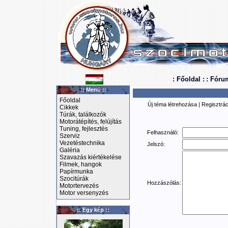
: Főoldal :
: Fóru
:: Menü ::
Főoldal
Új téma létrehozása
|
Regisztrác
Cikkek
Túrák, találkozók
Motorátépítés, felújítás
Tuning, fejlesztés
Felhasználó:
Szerviz
Vezetéstechnika
Jelszó:
Galéria
Szavazás kiértékelése
Filmek, hangok
Papírmunka
Szocitúrák
Hozzászólás:
Motortervezés
Motor versenyzés
:: Egy kép ::