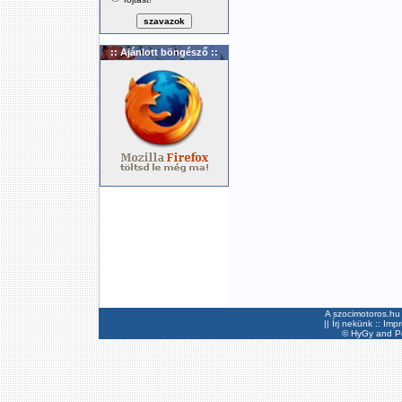
:: Ajánlott böngésző ::
A szocimotoros.hu 
||
Írj nekünk
::
Imp
©
HyGy
and Pee