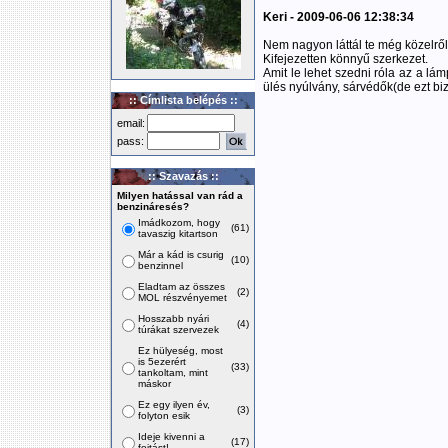
Keri - 2009-06-06 12:38:34
Nem nagyon láttál te még közelről
Kifejezetten könnyű szerkezet.
Amit le lehet szedni róla az a lá
ülés nyúlvány, sárvédők(de ezt b
:: Címlista belépés ::
email:
pass:
:: Szavazás ::
Milyen hatással van rád a
benzináresés?
Imádkozom, hogy
(61)
tavaszig kitartson
Már a kád is csurig
(10)
benzinnel
Eladtam az összes
(2)
MOL részvényemet
Hosszabb nyári
(4)
túrákat szervezek
Ez hülyeség, most
is 5ezerért
(33)
tankoltam, mint
máskor
Ez egy ilyen év,
(3)
folyton esik
Ideje kivenni a
(17)
fojtást!