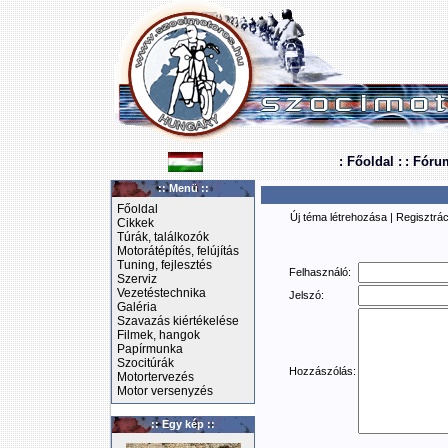
: Főoldal :
: Fóru
:: Menü ::
Főoldal
Új téma létrehozása
|
Regisztrác
Cikkek
Túrák, találkozók
Motorátépítés, felújítás
Tuning, fejlesztés
Felhasználó:
Szerviz
Vezetéstechnika
Jelszó:
Galéria
Szavazás kiértékelése
Filmek, hangok
Papírmunka
Szocitúrák
Hozzászólás:
Motortervezés
Motor versenyzés
:: Egy kép ::