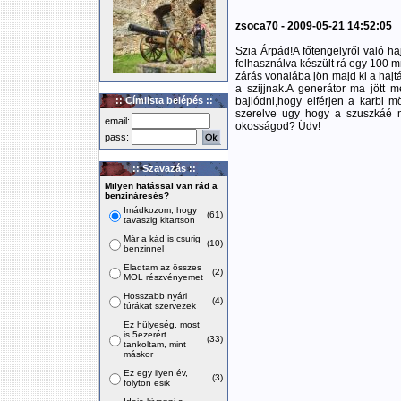
zsoca70 - 2009-05-21 14:52:05
Szia Árpád!A főtengelyről való ha
felhasználva készült rá egy 100 mm
zárás vonalába jön majd ki a hajtás
a szijjnak.A generátor ma jött 
:: Címlista belépés ::
bajlódni,hogy elférjen a karbi mö
szerelve ugy hogy a szuszkáé m
email:
okosságod? Üdv!
pass:
:: Szavazás ::
Milyen hatással van rád a
benzináresés?
Imádkozom, hogy
(61)
tavaszig kitartson
Már a kád is csurig
(10)
benzinnel
Eladtam az összes
(2)
MOL részvényemet
Hosszabb nyári
(4)
túrákat szervezek
Ez hülyeség, most
is 5ezerért
(33)
tankoltam, mint
máskor
Ez egy ilyen év,
(3)
folyton esik