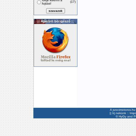
Ideje kivenni a
(17)
fojtást!
:: Ajánlott böngésző ::
A szocimotoros.hu 
||
Írj nekünk
::
Imp
©
HyGy
and Pee