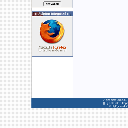
:: Ajánlott böngésző ::
A szocimotoros.hu 
||
Írj nekünk
::
Imp
©
HyGy
and Pee