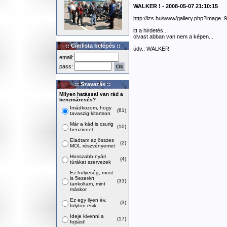
WALKER ! - 2008-05-07 21:10:15
http://izs.hu/www/gallery.php?image=
itt a hirdetés...
olvast abban van nem a képen...
:: Címlista belépés ::
üdv.: WALKER
email:
pass:
:: Szavazás ::
Milyen hatással van rád a
benzináresés?
Imádkozom, hogy
(61)
tavaszig kitartson
Már a kád is csurig
(10)
benzinnel
Eladtam az összes
(2)
MOL részvényemet
Hosszabb nyári
(4)
túrákat szervezek
Ez hülyeség, most
is 5ezerért
(33)
tankoltam, mint
máskor
Ez egy ilyen év,
(3)
folyton esik
Ideje kivenni a
(17)
fojtást!