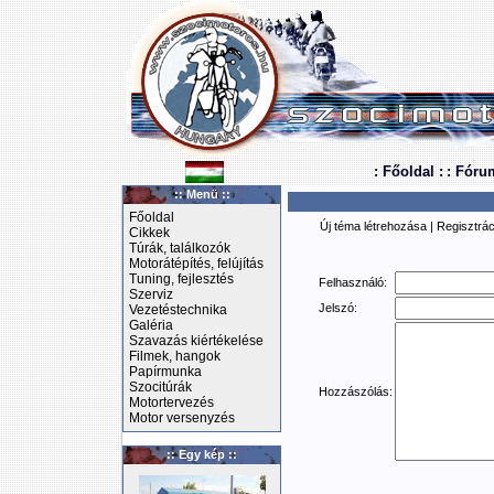
: Főoldal :
: Fóru
:: Menü ::
Főoldal
Új téma létrehozása
|
Regisztrác
Cikkek
Túrák, találkozók
Motorátépítés, felújítás
Tuning, fejlesztés
Felhasználó:
Szerviz
Jelszó:
Vezetéstechnika
Galéria
Szavazás kiértékelése
Filmek, hangok
Papírmunka
Szocitúrák
Hozzászólás:
Motortervezés
Motor versenyzés
:: Egy kép ::