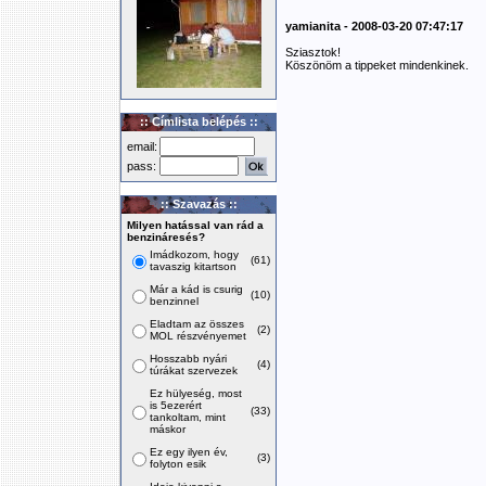
yamianita - 2008-03-20 07:47:17
Sziasztok!
Köszönöm a tippeket mindenkinek.
:: Címlista belépés ::
email:
pass:
:: Szavazás ::
Milyen hatással van rád a
benzináresés?
Imádkozom, hogy
(61)
tavaszig kitartson
Már a kád is csurig
(10)
benzinnel
Eladtam az összes
(2)
MOL részvényemet
Hosszabb nyári
(4)
túrákat szervezek
Ez hülyeség, most
is 5ezerért
(33)
tankoltam, mint
máskor
Ez egy ilyen év,
(3)
folyton esik