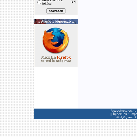
Ideje kivenni a
(17)
fojtást!
:: Ajánlott böngésző ::
A szocimotoros.hu 
||
Írj nekünk
::
Imp
©
HyGy
and Pee