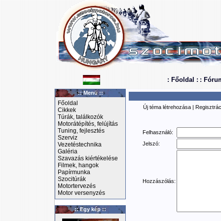
: Főoldal :
: Fóru
:: Menü ::
Főoldal
Új téma létrehozása
|
Regisztrác
Cikkek
Túrák, találkozók
Motorátépítés, felújítás
Tuning, fejlesztés
Felhasználó:
Szerviz
Jelszó:
Vezetéstechnika
Galéria
Szavazás kiértékelése
Filmek, hangok
Papírmunka
Szocitúrák
Hozzászólás:
Motortervezés
Motor versenyzés
:: Egy kép ::