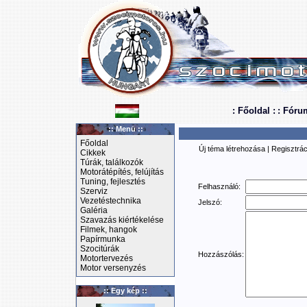
: Főoldal :
: Fóru
:: Menü ::
Főoldal
Új téma létrehozása
|
Regisztrác
Cikkek
Túrák, találkozók
Motorátépítés, felújítás
Tuning, fejlesztés
Felhasználó:
Szerviz
Vezetéstechnika
Jelszó:
Galéria
Szavazás kiértékelése
Filmek, hangok
Papírmunka
Szocitúrák
Hozzászólás:
Motortervezés
Motor versenyzés
:: Egy kép ::