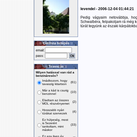
levendel - 2006-12-04 01:44:21
Pedig vágyaim netovábbja, hogy
Schwalbéra, felpakoljam rá még k
túrát tegyünk az északi kárpátokba
:: Címlista belépés ::
email:
pass:
:: Szavazás ::
Milyen hatással van rád a
benzináresés?
Imádkozom, hogy
(61)
tavaszig kitartson
Már a kád is csurig
(10)
benzinnel
Eladtam az összes
(2)
MOL részvényemet
Hosszabb nyári
(4)
túrákat szervezek
Ez hülyeség, most
is 5ezerért
(33)
tankoltam, mint
máskor
Ez egy ilyen év,