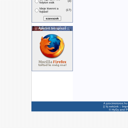
(3)
folyton esik
Ideje kivenni a
(17)
fojtást!
:: Ajánlott böngésző ::
A szocimotoros.hu 
||
Írj nekünk
::
Imp
©
HyGy
and Pee