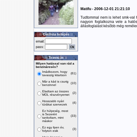
Matifu - 2006-12-01 21:21:10
Tudtommal nem is lehet smk-val h
nagyon foglalkozna vele a hatós
állásfoglalást később még reméle
:: Címlista belépés ::
email:
pass:
:: Szavazás ::
Milyen hatással van rád a
benzináresés?
Imádkozom, hogy
(61)
tavaszig kitartson
Már a kád is csurig
(10)
benzinnel
Eladtam az összes
(2)
MOL részvényemet
Hosszabb nyári
(4)
túrákat szervezek
Ez hülyeség, most
is 5ezerért
(33)
tankoltam, mint
máskor
Ez egy ilyen év,
(3)
folyton esik