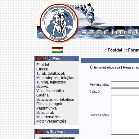
: Főoldal :
: Fóru
:: Menü ::
Főoldal
Új téma létrehozása
|
Regisztrác
Cikkek
Túrák, találkozók
Motorátépítés, felújítás
Tuning, fejlesztés
Felhasználó:
Szerviz
Vezetéstechnika
Jelszó:
Galéria
Szavazás kiértékelése
Filmek, hangok
Papírmunka
Szocitúrák
Hozzászólás:
Motortervezés
Motor versenyzés
:: Egy kép ::