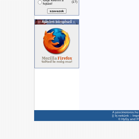
Ideje kivenni a
(17)
fojtást!
:: Ajánlott böngésző ::
A szocimotoros.hu 
||
Írj nekünk
::
Imp
©
HyGy
and Pee