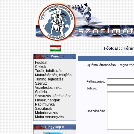
: Főoldal :
: Fóru
:: Menü ::
Főoldal
Új téma létrehozása
|
Regisztrác
Cikkek
Túrák, találkozók
Motorátépítés, felújítás
Tuning, fejlesztés
Felhasználó:
Szerviz
Vezetéstechnika
Jelszó:
Galéria
Szavazás kiértékelése
Filmek, hangok
Papírmunka
Szocitúrák
Hozzászólás:
Motortervezés
Motor versenyzés
:: Egy kép ::