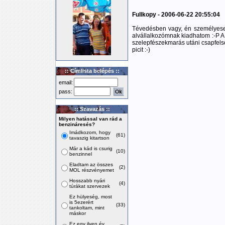
Fullkopy - 2006-06-22 20:55:04
Tévedésben vagy, én személyesen
alvállalkozómnak kiadhatom :-P A
szelepfészekmarás utáni csapfelső
picit :-)
:: Címlista belépés ::
email:
pass:
:: Szavazás ::
Milyen hatással van rád a
benzináresés?
Imádkozom, hogy
(61)
tavaszig kitartson
Már a kád is csurig
(10)
benzinnel
Eladtam az összes
(2)
MOL részvényemet
Hosszabb nyári
(4)
túrákat szervezek
Ez hülyeség, most
is 5ezerért
(33)
tankoltam, mint
máskor
Ez egy ilyen év,