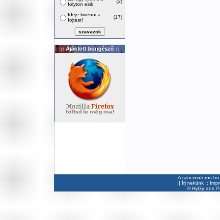
(3)
folyton esik
Ideje kivenni a
(17)
fojtást!
:: Ajánlott böngésző ::
A szocimotoros.hu 
||
Írj nekünk
::
Imp
©
HyGy
and Pee