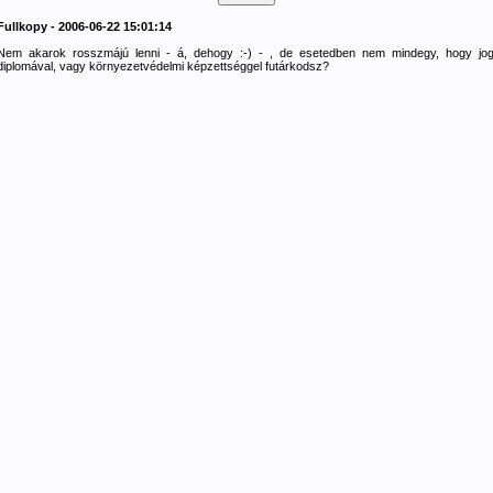
Fullkopy - 2006-06-22 15:01:14
Nem akarok rosszmájú lenni - á, dehogy :-) - , de esetedben nem mindegy, hogy jog
diplomával, vagy környezetvédelmi képzettséggel futárkodsz?