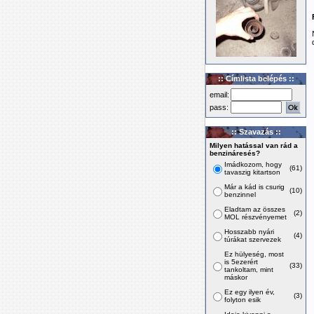
:: Címlista belépés ::
email:
pass:
:: Szavazás ::
Milyen hatással van rád a
benzináresés?
Imádkozom, hogy
(61)
tavaszig kitartson
Már a kád is csurig
(10)
benzinnel
Eladtam az összes
(2)
MOL részvényemet
Hosszabb nyári
(4)
túrákat szervezek
Ez hülyeség, most
is 5ezerért
(33)
tankoltam, mint
máskor
Ez egy ilyen év,
(3)
folyton esik