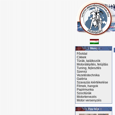
:: Menü ::
Főoldal
Cikkek
Túrák, találkozók
Motorátépítés, felújítás
Tuning, fejlesztés
Szerviz
Vezetéstechnika
Galéria
Szavazás kiértékelése
Filmek, hangok
Papírmunka
Szocitúrák
Motortervezés
Motor versenyzés
:: Egy kép ::