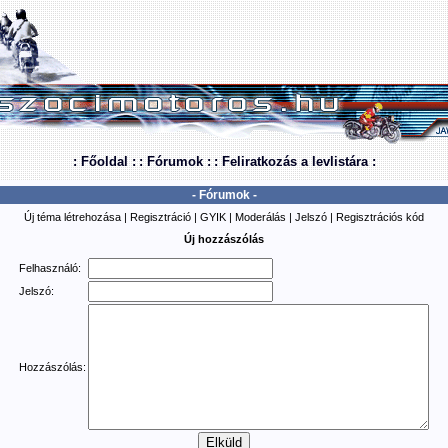
: Főoldal :
: Fórumok :
: Feliratkozás a levlistára :
- Fórumok -
Új téma létrehozása
|
Regisztráció
|
GYIK
|
Moderálás
|
Jelszó
|
Regisztrációs kód
Új hozzászólás
Felhasználó:
Jelszó:
Hozzászólás: