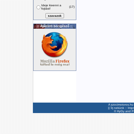
Ideje kivenni a
(17)
fojtást!
:: Ajánlott böngésző ::
A szocimotoros.hu 
||
Írj nekünk
::
Imp
©
HyGy
and Pee