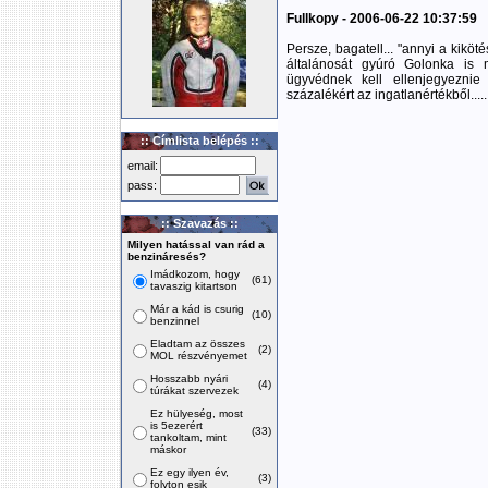
Fullkopy - 2006-06-22 10:37:59
Persze, bagatell... "annyi a kiköt
általánosát gyúró Golonka is m
ügyvédnek kell ellenjegyeznie
százalékért az ingatlanértékből....
:: Címlista belépés ::
email:
pass:
:: Szavazás ::
Milyen hatással van rád a
benzináresés?
Imádkozom, hogy
(61)
tavaszig kitartson
Már a kád is csurig
(10)
benzinnel
Eladtam az összes
(2)
MOL részvényemet
Hosszabb nyári
(4)
túrákat szervezek
Ez hülyeség, most
is 5ezerért
(33)
tankoltam, mint
máskor
Ez egy ilyen év,
(3)
folyton esik