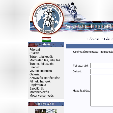
: Főoldal :
: Fóru
:: Menü ::
Főoldal
Új téma létrehozása
|
Regisztrác
Cikkek
Túrák, találkozók
Motorátépítés, felújítás
Tuning, fejlesztés
Felhasználó:
Szerviz
Vezetéstechnika
Jelszó:
Galéria
Szavazás kiértékelése
Filmek, hangok
Papírmunka
Szocitúrák
Hozzászólás:
Motortervezés
Motor versenyzés
:: Egy kép ::