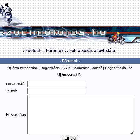
: Főoldal :
: Fórumok :
: Feliratkozás a levlistára :
- Fórumok -
Új téma létrehozása
|
Regisztráció
|
GYIK
|
Moderálás
|
Jelszó
|
Regisztrációs kód
Új hozzászólás
Felhasználó:
Jelszó:
Hozzászólás: