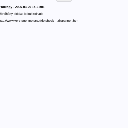
Fullkopy - 2006-03-29 14:21:01
Jónéhány oldalas itt kukkolható :
http://www.verstegenmotors.nl/fotoboek__zijspannen.htm