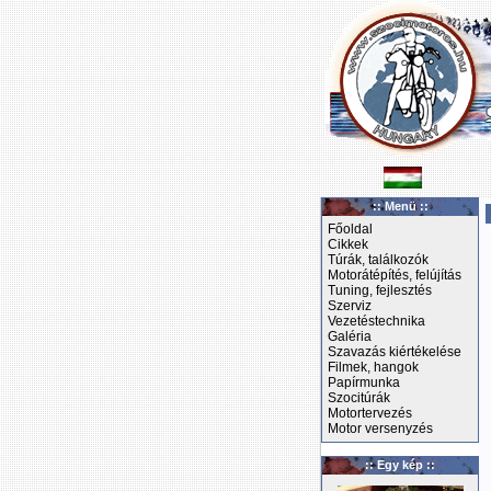
:: Menü ::
Főoldal
Cikkek
Túrák, találkozók
Motorátépítés, felújítás
Tuning, fejlesztés
Szerviz
Vezetéstechnika
Galéria
Szavazás kiértékelése
Filmek, hangok
Papírmunka
Szocitúrák
Motortervezés
Motor versenyzés
:: Egy kép ::