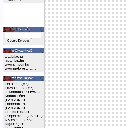
Junak
(318)
:: Keresés ::
:: Olvasnivaló ::
totalbike.hu
motor.lap.hu
www.simson.hu
www.motorostura.hu
:: Szoci lapok ::
Pet oldala (MZ)
PaZso oldala (MZ)
Jawamania.cz (JAWA)
Katona Péter
(PANNONIA)
Pannonia Trike
(PANNONIA)
Ural.hu (URAL)
Csepel motor (CSEPEL)
IZS-es oldal (IZS)
Riga (Riga)