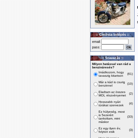
:: Címlista belépés ::
email:
pass:
:: Szavazás ::
Milyen hatással van rád a
benzináresés?
Imádkozom, hogy
(61)
tavaszig kitartson
Már a kád is csurig
(10)
benzinnel
Eladtam az összes
(2)
MOL részvényemet
Hosszabb nyári
(4)
túrákat szervezek
Ez hülyeség, most
is 5ezerért
(33)
tankoltam, mint
máskor
Ez egy ilyen év,
(3)
folyton esik