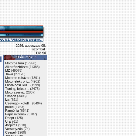
2026. augusztus 08.
szombat
László
:: Fórumok ::
Motoros túra
(17998)
Alkatrészbörze
(11388)
MZ
(49078)
Jawa
(27120)
Motoros ruházat
(1391)
Motor elektroni...
(4962)
Oldalkocsi, kul...
(1999)
Tuning, fejlesz...
(2476)
Motorszervíz
(2867)
Simson
(3406)
Izs
(611)
Csevegő (kötetl...
(8494)
police
(1763)
Pannónia
(6541)
Papír mizériák
(3707)
Dnepr
(125)
Ural
(61)
Átépítés
(910)
Versenyzés
(74)
Csepel
(1960)