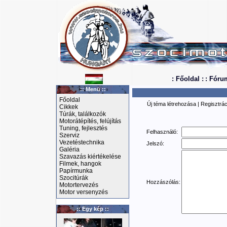
: Főoldal :
: Fóru
:: Menü ::
Főoldal
Új téma létrehozása
|
Regisztrác
Cikkek
Túrák, találkozók
Motorátépítés, felújítás
Tuning, fejlesztés
Felhasználó:
Szerviz
Vezetéstechnika
Jelszó:
Galéria
Szavazás kiértékelése
Filmek, hangok
Papírmunka
Szocitúrák
Hozzászólás:
Motortervezés
Motor versenyzés
:: Egy kép ::