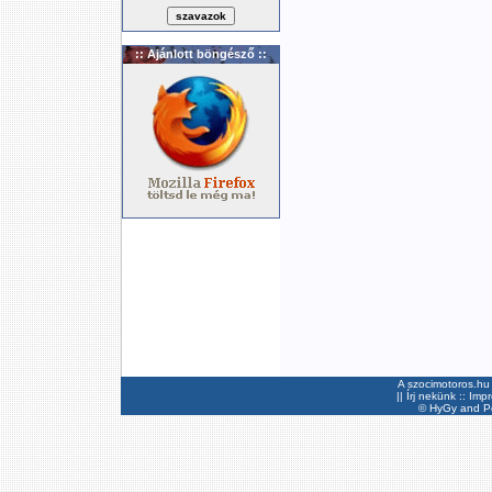
:: Ajánlott böngésző ::
A szocimotoros.hu 
||
Írj nekünk
::
Imp
©
HyGy
and Pee