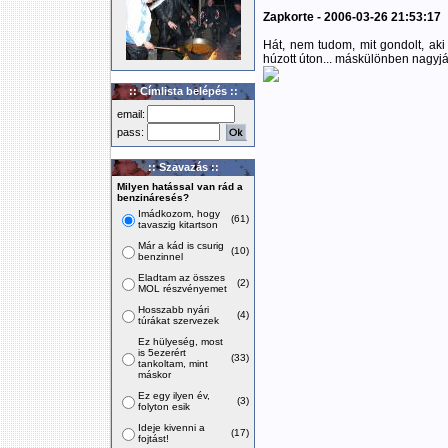
Zapkorte - 2006-03-26 21:53:17
Hát, nem tudom, mit gondolt, aki e
húzott úton... máskülönben nagyjá
:: Címlista belépés ::
email:
pass:
:: Szavazás ::
Milyen hatással van rád a
benzináresés?
Imádkozom, hogy
(61)
tavaszig kitartson
Már a kád is csurig
(10)
benzinnel
Eladtam az összes
(2)
MOL részvényemet
Hosszabb nyári
(4)
túrákat szervezek
Ez hülyeség, most
is 5ezerért
(33)
tankoltam, mint
máskor
Ez egy ilyen év,
(3)
folyton esik
Ideje kivenni a
(17)
fojtást!