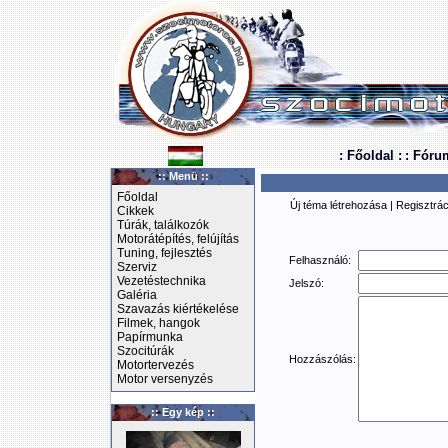
: Főoldal :
: Fóru
:: Menü ::
Főoldal
Új téma létrehozása
|
Regisztrác
Cikkek
Túrák, találkozók
Motorátépítés, felújítás
Tuning, fejlesztés
Felhasználó:
Szerviz
Vezetéstechnika
Jelszó:
Galéria
Szavazás kiértékelése
Filmek, hangok
Papírmunka
Szocitúrák
Hozzászólás:
Motortervezés
Motor versenyzés
:: Egy kép ::