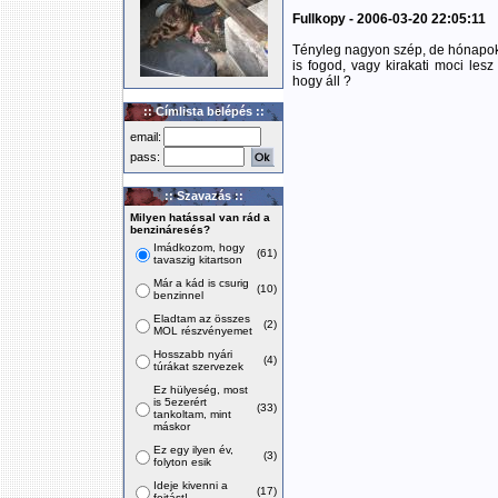
Fullkopy - 2006-03-20 22:05:11
Tényleg nagyon szép, de hónapokka
is fogod, vagy kirakati moci lesz
hogy áll ?
:: Címlista belépés ::
email:
pass:
:: Szavazás ::
Milyen hatással van rád a
benzináresés?
Imádkozom, hogy
(61)
tavaszig kitartson
Már a kád is csurig
(10)
benzinnel
Eladtam az összes
(2)
MOL részvényemet
Hosszabb nyári
(4)
túrákat szervezek
Ez hülyeség, most
is 5ezerért
(33)
tankoltam, mint
máskor
Ez egy ilyen év,
(3)
folyton esik
Ideje kivenni a
(17)
fojtást!