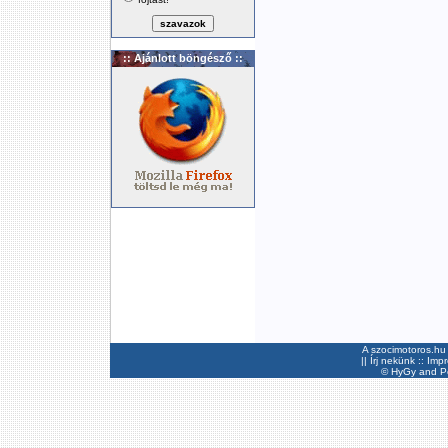
:: Ajánlott böngésző ::
A szocimotoros.hu 
||
Írj nekünk
::
Imp
©
HyGy
and Pee