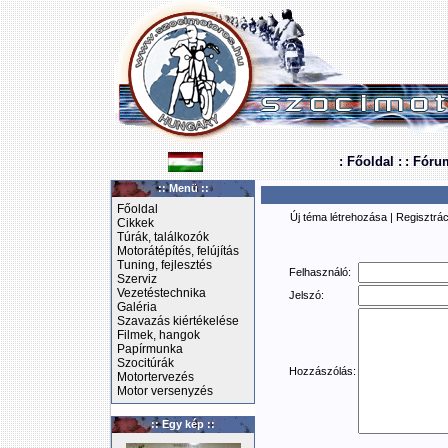
: Főoldal :
: Fóru
:: Menü ::
Főoldal
Új téma létrehozása
|
Regisztrác
Cikkek
Túrák, találkozók
Motorátépítés, felújítás
Tuning, fejlesztés
Felhasználó:
Szerviz
Vezetéstechnika
Jelszó:
Galéria
Szavazás kiértékelése
Filmek, hangok
Papírmunka
Szocitúrák
Hozzászólás:
Motortervezés
Motor versenyzés
:: Egy kép ::