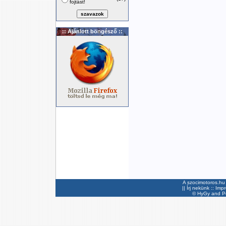
fojtást!
:: Ajánlott böngésző ::
A szocimotoros.hu 
||
Írj nekünk
::
Imp
©
HyGy
and Pee