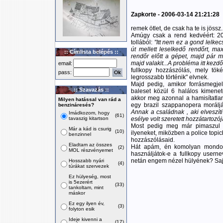
Zapkorte - 2006-03-14 21:21:28
remek ötlet, de csak ha te is jössz.
Amúgy csak a rend kedvéért: 200
tollából:
"Itt nem ez a gond lelke
út mellett leselkedő rendőrt, ma
:: Címlista belépés ::
rendőr előtt a gépet, majd pár mé
majd valakit...A probléma itt kezdő
email:
fullkopy hozzászólás, mely töké
pass:
legrosszabb történik" elvnek.
Majd pedig, amikor forrásmegje
:: Szavazás ::
baleset közül 6 halálos kimenete
akkor meg azonnal a hamisítatlan 
Milyen hatással van rád a
egy brazil szappanopera moráljá
benzináresés?
Annak a családnak , aki elveszíti
Imádkozom, hogy
(61)
tavaszig kitartson
esélye volt szeretett hozzátartoz
Most pedig meg már pimaszul
Már a kád is csurig
(10)
ilyeneket, miközben a police topi
benzinnel
hozzászólásaid.
Eladtam az összes
Hát apám, én komolyan mondom
(2)
MOL részvényemet
használjátok-e a fullkopy user
netán engem nézel hülyének? Sajn
Hosszabb nyári
(4)
túrákat szervezek
Ez hülyeség, most
is 5ezerért
(33)
tankoltam, mint
máskor
Ez egy ilyen év,
(3)
folyton esik
Ideje kivenni a
(17)