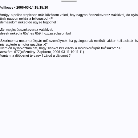
Fullkopy - 2006-03-14 15:15:10
Amúgy a police tropicban már közöltem veled, hoy nagyon összekeversz valakivel, de olyb
tűnik nagyon nehéz a felfogásod :-P
Idemásolom neked de úgyse fogod fel !
Már megint összekeversz valakivel.
Idézek neked a 657. és 659. hozzászólásomból :
"Szerintem a motorkerékpárt toló személynek, ha gyalogosnak minősül, akkor kell a sisak, h
már utolérte a motor gazdája :-)"
"Nem én nyilatkoztam azt, hogy sisakot kell viselni a motorkerékpár tolásakor" :-P
sorszám: 677(előzmény: Zapkorte, 2006-03-11 10:11:11)
Komám, a döbbenet te vagy ! Látod a dátumot ?