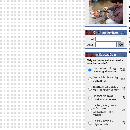
:: Címlista belépés ::
email:
pass:
:: Szavazás ::
Milyen hatással van rád a
benzináresés?
Imádkozom, hogy
(61)
tavaszig kitartson
Már a kád is csurig
(10)
benzinnel
Eladtam az összes
(2)
MOL részvényemet
Hosszabb nyári
(4)
túrákat szervezek
Ez hülyeség, most
is 5ezerért
(33)
tankoltam, mint
máskor
Ez egy ilyen év,
(3)
folyton esik