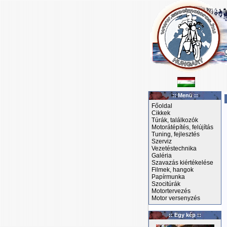
:: Menü ::
Főoldal
Cikkek
Túrák, találkozók
Motorátépítés, felújítás
Tuning, fejlesztés
Szerviz
Vezetéstechnika
Galéria
Szavazás kiértékelése
Filmek, hangok
Papírmunka
Szocitúrák
Motortervezés
Motor versenyzés
:: Egy kép ::