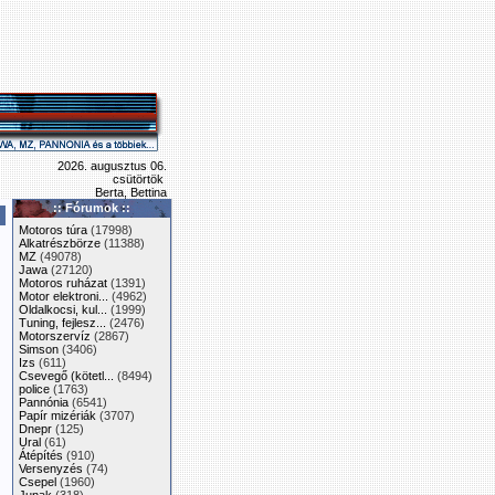
2026. augusztus 06.
csütörtök
Berta, Bettina
:: Fórumok ::
Motoros túra
(17998)
Alkatrészbörze
(11388)
MZ
(49078)
Jawa
(27120)
Motoros ruházat
(1391)
Motor elektroni...
(4962)
Oldalkocsi, kul...
(1999)
Tuning, fejlesz...
(2476)
Motorszervíz
(2867)
Simson
(3406)
Izs
(611)
Csevegő (kötetl...
(8494)
police
(1763)
Pannónia
(6541)
Papír mizériák
(3707)
Dnepr
(125)
Ural
(61)
Átépítés
(910)
Versenyzés
(74)
Csepel
(1960)