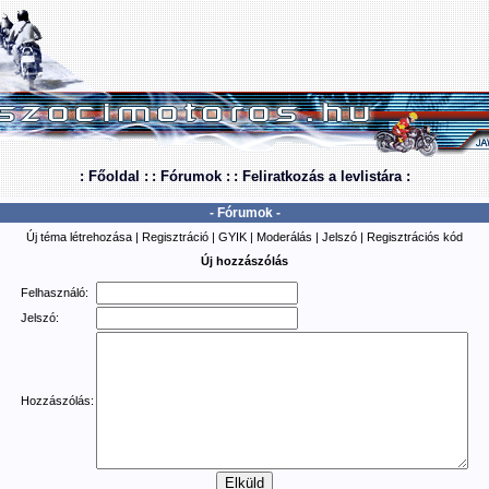
: Főoldal :
: Fórumok :
: Feliratkozás a levlistára :
- Fórumok -
Új téma létrehozása
|
Regisztráció
|
GYIK
|
Moderálás
|
Jelszó
|
Regisztrációs kód
Új hozzászólás
Felhasználó:
Jelszó:
Hozzászólás: