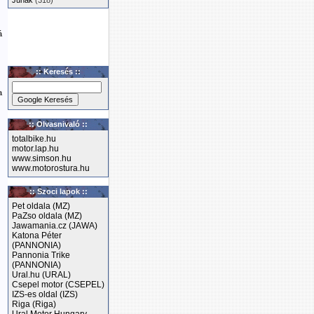
Junak
(318)
á
:: Keresés ::
a
:: Olvasnivaló ::
totalbike.hu
motor.lap.hu
www.simson.hu
www.motorostura.hu
:: Szoci lapok ::
Pet oldala (MZ)
PaZso oldala (MZ)
Jawamania.cz (JAWA)
Katona Péter
(PANNONIA)
Pannonia Trike
(PANNONIA)
Ural.hu (URAL)
Csepel motor (CSEPEL)
IZS-es oldal (IZS)
Riga (Riga)