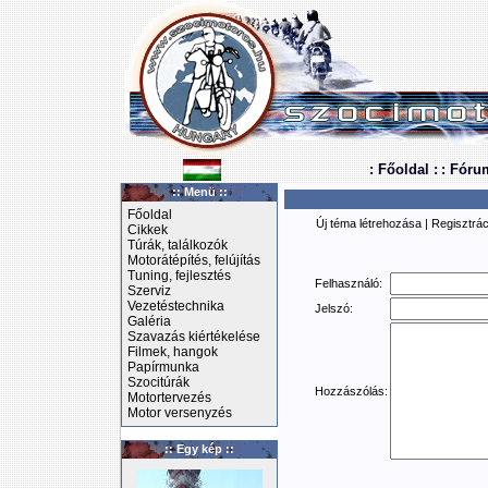
: Főoldal :
: Fóru
:: Menü ::
Főoldal
Új téma létrehozása
|
Regisztrác
Cikkek
Túrák, találkozók
Motorátépítés, felújítás
Tuning, fejlesztés
Felhasználó:
Szerviz
Vezetéstechnika
Jelszó:
Galéria
Szavazás kiértékelése
Filmek, hangok
Papírmunka
Szocitúrák
Hozzászólás:
Motortervezés
Motor versenyzés
:: Egy kép ::