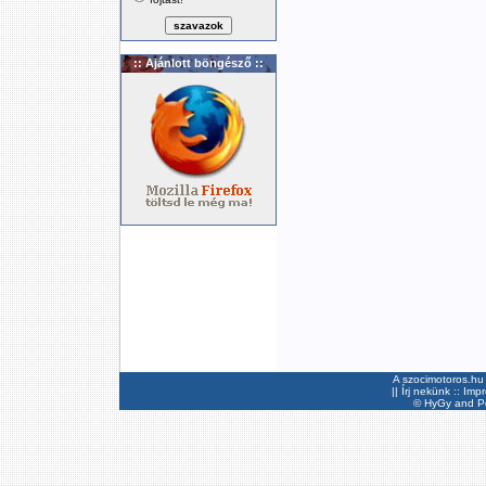
:: Ajánlott böngésző ::
A szocimotoros.hu 
||
Írj nekünk
::
Imp
©
HyGy
and Pee