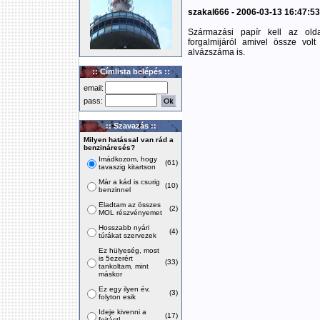
szakal666 - 2006-03-13 16:47:53
Származási papír kell az old
forgalmijáról amivel össze volt
alvázszáma is.
:: Címlista belépés ::
email:
pass:
:: Szavazás ::
Milyen hatással van rád a
benzináresés?
Imádkozom, hogy
(61)
tavaszig kitartson
Már a kád is csurig
(10)
benzinnel
Eladtam az összes
(2)
MOL részvényemet
Hosszabb nyári
(4)
túrákat szervezek
Ez hülyeség, most
is 5ezerért
(33)
tankoltam, mint
máskor
Ez egy ilyen év,
(3)
folyton esik
Ideje kivenni a
(17)
fojtást!