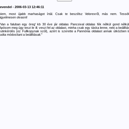
levendel - 2006-03-13 12:46:11
Nem, most újabb marhaságot írtál. Csak te beszélsz Velorexről, más nem. Tessé
figyelmesen olvasni!
"Van a faluban egy öreg' kb 30 éve jár oldalas Pancsival oldalas fék nélkül gond nélkül
Apósom meg úgy teszi le ill. veszi fel az oldalast, minha csak egy táska lenne, neki a beállítá
rutinkérdés (ez Fullkopynak szól), azért is szerette a Pannónia oldalast annak útközben i
tudta módosítani a beállításait."