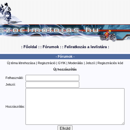
: Főoldal :
: Fórumok :
: Feliratkozás a levlistára :
- Fórumok -
Új téma létrehozása
|
Regisztráció
|
GYIK
|
Moderálás
|
Jelszó
|
Regisztrációs kód
Új hozzászólás
Felhasználó:
Jelszó:
Hozzászólás: