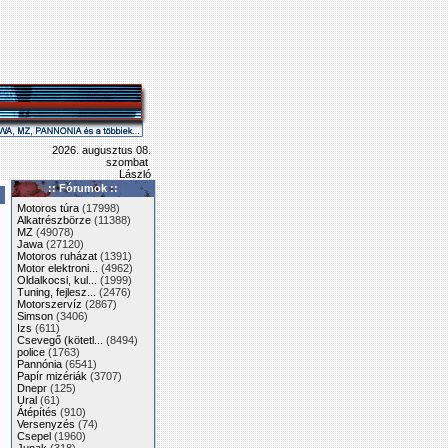
2026. augusztus 08.
szombat
László
:: Fórumok ::
Motoros túra
(17998)
Alkatrészbörze
(11388)
MZ
(49078)
Jawa
(27120)
Motoros ruházat
(1391)
Motor elektroni...
(4962)
Oldalkocsi, kul...
(1999)
Tuning, fejlesz...
(2476)
Motorszervíz
(2867)
Simson
(3406)
Izs
(611)
Csevegő (kötetl...
(8494)
police
(1763)
Pannónia
(6541)
Papír mizériák
(3707)
Dnepr
(125)
Ural
(61)
Átépítés
(910)
Versenyzés
(74)
Csepel
(1960)