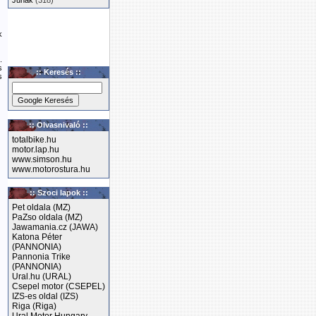
Junak
(318)
k
.
s
:: Keresés ::
s
:: Olvasnivaló ::
totalbike.hu
motor.lap.hu
www.simson.hu
www.motorostura.hu
:: Szoci lapok ::
Pet oldala (MZ)
PaZso oldala (MZ)
Jawamania.cz (JAWA)
Katona Péter
(PANNONIA)
Pannonia Trike
(PANNONIA)
Ural.hu (URAL)
Csepel motor (CSEPEL)
IZS-es oldal (IZS)
Riga (Riga)