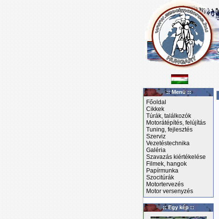
:: Menü ::
Főoldal
Cikkek
Túrák, találkozók
Motorátépítés, felújítás
Tuning, fejlesztés
Szerviz
Vezetéstechnika
Galéria
Szavazás kiértékelése
Filmek, hangok
Papírmunka
Szocitúrák
Motortervezés
Motor versenyzés
:: Egy kép ::