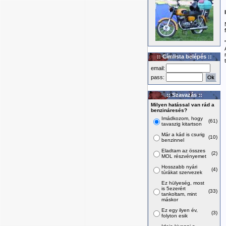
:: Címlista belépés ::
email:
pass:
:: Szavazás ::
Milyen hatással van rád a
benzináresés?
Imádkozom, hogy
(61)
tavaszig kitartson
Már a kád is csurig
(10)
benzinnel
Eladtam az összes
(2)
MOL részvényemet
Hosszabb nyári
(4)
túrákat szervezek
Ez hülyeség, most
is 5ezerért
(33)
tankoltam, mint
máskor
Ez egy ilyen év,
(3)
folyton esik