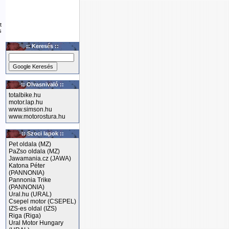
t
s
:: Keresés ::
:: Olvasnivaló ::
totalbike.hu
motor.lap.hu
www.simson.hu
www.motorostura.hu
:: Szoci lapok ::
Pet oldala (MZ)
PaZso oldala (MZ)
Jawamania.cz (JAWA)
Katona Péter
(PANNONIA)
Pannonia Trike
(PANNONIA)
Ural.hu (URAL)
Csepel motor (CSEPEL)
IZS-es oldal (IZS)
Riga (Riga)
Ural Motor Hungary