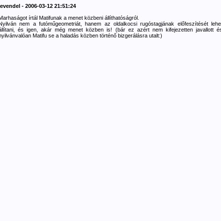
levendel - 2006-03-12 21:51:24
Marhaságot írtál Matifunak a menet közbeni állíthatóságról.
Nyilván nem a futóműgeometriát, hanem az oldalkocsi rugóstagjának előfeszítését lehe
állítani, és igen, akár még menet közben is! (bár ez azért nem kifejezetten javallott é
nyilvánvalóan Matifu se a haladás közben történő bizgerálásra utalt:)