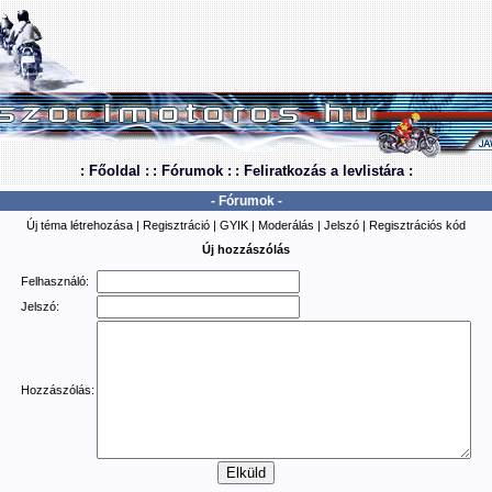
: Főoldal :
: Fórumok :
: Feliratkozás a levlistára :
- Fórumok -
Új téma létrehozása
|
Regisztráció
|
GYIK
|
Moderálás
|
Jelszó
|
Regisztrációs kód
Új hozzászólás
Felhasználó:
Jelszó:
Hozzászólás: