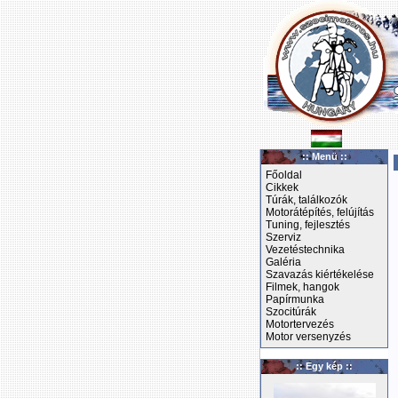
:: Menü ::
Főoldal
Cikkek
Túrák, találkozók
Motorátépítés, felújítás
Tuning, fejlesztés
Szerviz
Vezetéstechnika
Galéria
Szavazás kiértékelése
Filmek, hangok
Papírmunka
Szocitúrák
Motortervezés
Motor versenyzés
:: Egy kép ::