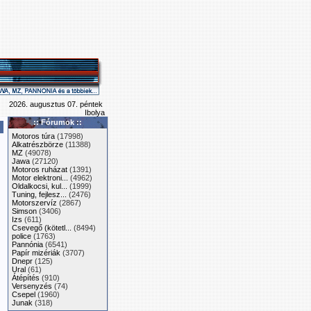
2026. augusztus 07. péntek
Ibolya
:: Fórumok ::
Motoros túra
(17998)
Alkatrészbörze
(11388)
MZ
(49078)
Jawa
(27120)
Motoros ruházat
(1391)
Motor elektroni...
(4962)
Oldalkocsi, kul...
(1999)
Tuning, fejlesz...
(2476)
Motorszervíz
(2867)
Simson
(3406)
Izs
(611)
Csevegő (kötetl...
(8494)
police
(1763)
Pannónia
(6541)
Papír mizériák
(3707)
Dnepr
(125)
Ural
(61)
Átépítés
(910)
Versenyzés
(74)
Csepel
(1960)
Junak
(318)