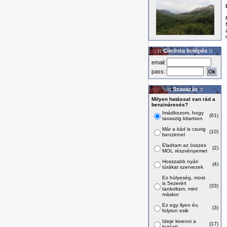
:: Címlista belépés ::
email:
pass:
:: Szavazás ::
Milyen hatással van rád a
benzináresés?
Imádkozom, hogy
(61)
tavaszig kitartson
Már a kád is csurig
(10)
benzinnel
Eladtam az összes
(2)
MOL részvényemet
Hosszabb nyári
(4)
túrákat szervezek
Ez hülyeség, most
is 5ezerért
(33)
tankoltam, mint
máskor
Ez egy ilyen év,
(3)
folyton esik
Ideje kivenni a
(17)
fojtást!