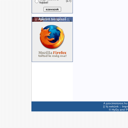
(17)
fojtást!
:: Ajánlott böngésző ::
A szocimotoros.hu 
||
Írj nekünk
::
Imp
©
HyGy
and Pee