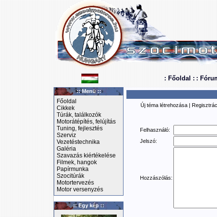
: Főoldal :
: Fóru
:: Menü ::
Főoldal
Új téma létrehozása
|
Regisztrác
Cikkek
Túrák, találkozók
Motorátépítés, felújítás
Tuning, fejlesztés
Felhasználó:
Szerviz
Jelszó:
Vezetéstechnika
Galéria
Szavazás kiértékelése
Filmek, hangok
Papírmunka
Szocitúrák
Hozzászólás:
Motortervezés
Motor versenyzés
:: Egy kép ::