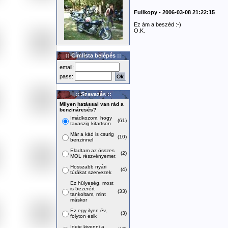
Fullkopy - 2006-03-08 21:22:15
Ez ám a beszéd :-)
O.K.
:: Címlista belépés ::
email:
pass:
:: Szavazás ::
Milyen hatással van rád a
benzináresés?
Imádkozom, hogy
(61)
tavaszig kitartson
Már a kád is csurig
(10)
benzinnel
Eladtam az összes
(2)
MOL részvényemet
Hosszabb nyári
(4)
túrákat szervezek
Ez hülyeség, most
is 5ezerért
(33)
tankoltam, mint
máskor
Ez egy ilyen év,
(3)
folyton esik
Ideje kivenni a