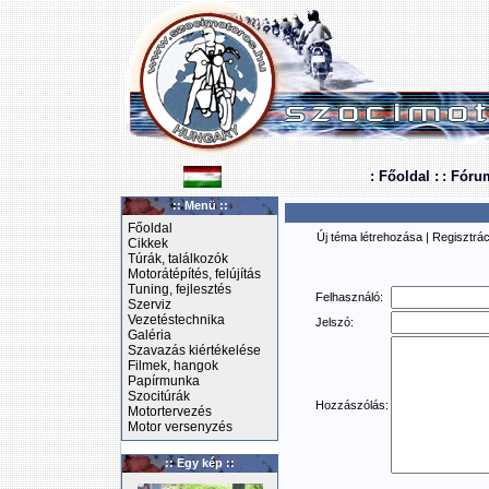
: Főoldal :
: Fóru
:: Menü ::
Főoldal
Új téma létrehozása
|
Regisztrác
Cikkek
Túrák, találkozók
Motorátépítés, felújítás
Tuning, fejlesztés
Felhasználó:
Szerviz
Vezetéstechnika
Jelszó:
Galéria
Szavazás kiértékelése
Filmek, hangok
Papírmunka
Szocitúrák
Hozzászólás:
Motortervezés
Motor versenyzés
:: Egy kép ::