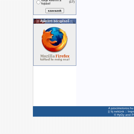
Ideje kivenni a
(17)
fojtást!
:: Ajánlott böngésző ::
A szocimotoros.hu 
||
Írj nekünk
::
Imp
©
HyGy
and Pee