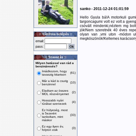
sanko - 2011-12-24 01:01:59
Hello Gyula bá!A motorkuli gumi
targoncagumi volt ez volt a gyeng
csóvált mindenki,néztem mg bolt
jók!Nem szeretnék 40 éves repe
:: Címlista belépés ::
olyan van ,vmi uton -módon uly
megköszönök!Kellemes karácsonyt
email:
pass:
:: Szavazás ::
Milyen hatással van rád a
benzináresés?
Imádkozom, hogy
(61)
tavaszig kitartson
Már a kád is csurig
(10)
benzinnel
Eladtam az összes
(2)
MOL részvényemet
Hosszabb nyári
(4)
túrákat szervezek
Ez hülyeség, most
is 5ezerért
(33)
tankoltam, mint
máskor
Ez egy ilyen év,
(3)
folyton esik