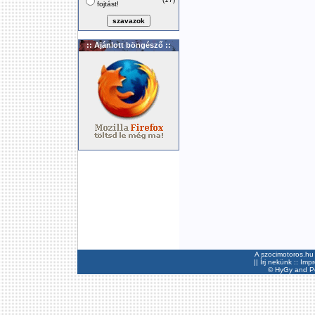
fojtást!
:: Ajánlott böngésző ::
A szocimotoros.hu 
||
Írj nekünk
::
Imp
©
HyGy
and Pee