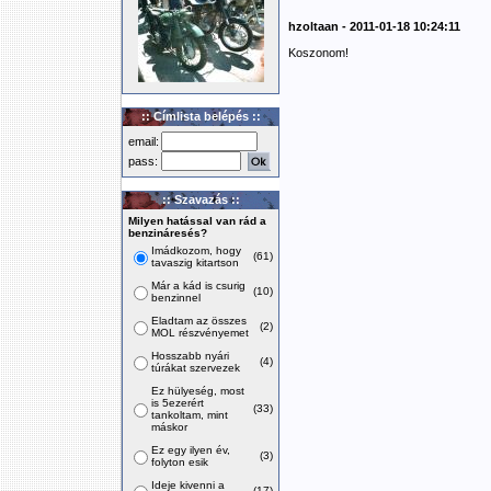
hzoltaan - 2011-01-18 10:24:11
Koszonom!
:: Címlista belépés ::
email:
pass:
:: Szavazás ::
Milyen hatással van rád a
benzináresés?
Imádkozom, hogy
(61)
tavaszig kitartson
Már a kád is csurig
(10)
benzinnel
Eladtam az összes
(2)
MOL részvényemet
Hosszabb nyári
(4)
túrákat szervezek
Ez hülyeség, most
is 5ezerért
(33)
tankoltam, mint
máskor
Ez egy ilyen év,
(3)
folyton esik
Ideje kivenni a
(17)