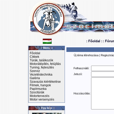
: Főoldal :
: Fóru
:: Menü ::
Főoldal
Új téma létrehozása
|
Regisztrác
Cikkek
Túrák, találkozók
Motorátépítés, felújítás
Tuning, fejlesztés
Felhasználó:
Szerviz
Jelszó:
Vezetéstechnika
Galéria
Szavazás kiértékelése
Filmek, hangok
Papírmunka
Szocitúrák
Hozzászólás:
Motortervezés
Motor versenyzés
:: Egy kép ::