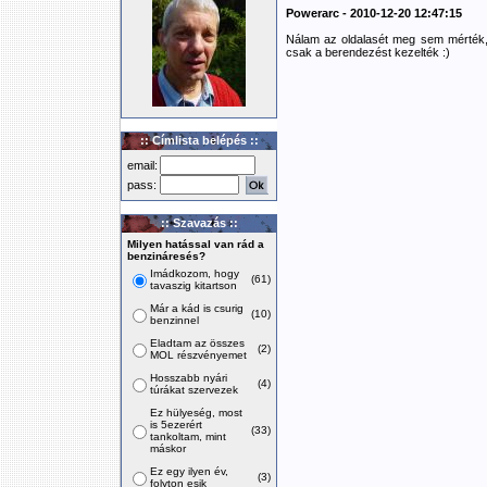
Powerarc - 2010-12-20 12:47:15
Nálam az oldalasét meg sem mérték, 
csak a berendezést kezelték :)
:: Címlista belépés ::
email:
pass:
:: Szavazás ::
Milyen hatással van rád a
benzináresés?
Imádkozom, hogy
(61)
tavaszig kitartson
Már a kád is csurig
(10)
benzinnel
Eladtam az összes
(2)
MOL részvényemet
Hosszabb nyári
(4)
túrákat szervezek
Ez hülyeség, most
is 5ezerért
(33)
tankoltam, mint
máskor
Ez egy ilyen év,
(3)
folyton esik