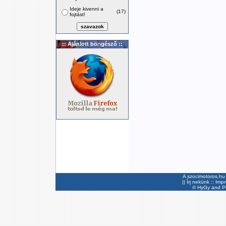
Ideje kivenni a
(17)
fojtást!
:: Ajánlott böngésző ::
A szocimotoros.hu 
||
Írj nekünk
::
Imp
©
HyGy
and Pee