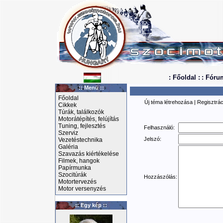
: Főoldal :
: Fóru
:: Menü ::
Főoldal
Új téma létrehozása
|
Regisztrác
Cikkek
Túrák, találkozók
Motorátépítés, felújítás
Tuning, fejlesztés
Felhasználó:
Szerviz
Jelszó:
Vezetéstechnika
Galéria
Szavazás kiértékelése
Filmek, hangok
Papírmunka
Szocitúrák
Hozzászólás:
Motortervezés
Motor versenyzés
:: Egy kép ::