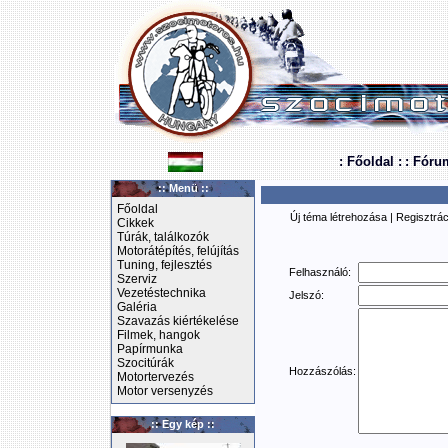
: Főoldal :
: Fóru
:: Menü ::
Főoldal
Új téma létrehozása
|
Regisztrác
Cikkek
Túrák, találkozók
Motorátépítés, felújítás
Tuning, fejlesztés
Felhasználó:
Szerviz
Vezetéstechnika
Jelszó:
Galéria
Szavazás kiértékelése
Filmek, hangok
Papírmunka
Szocitúrák
Hozzászólás:
Motortervezés
Motor versenyzés
:: Egy kép ::