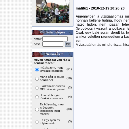
matifu1 - 2010-12-19 20:26:20
Amennyiben a vizsgaállomás meg
honnan kellene tudnia, hogy ne
hátsó hídon, nem igazán lehe
(félpótkocsi) viszont a pótkocsi 
:: Címlista belépés ::
Csak egy baki során derült ki, ho
amikor véletlen ráengedtem a kup
email:
sem.
pass:
A vizsgaállomás mindig tiszta, his
:: Szavazás ::
Milyen hatással van rád a
benzináresés?
Imádkozom, hogy
(61)
tavaszig kitartson
Már a kád is csurig
(10)
benzinnel
Eladtam az összes
(2)
MOL részvényemet
Hosszabb nyári
(4)
túrákat szervezek
Ez hülyeség, most
is 5ezerért
(33)
tankoltam, mint
máskor
Ez egy ilyen év,
(3)
folyton esik