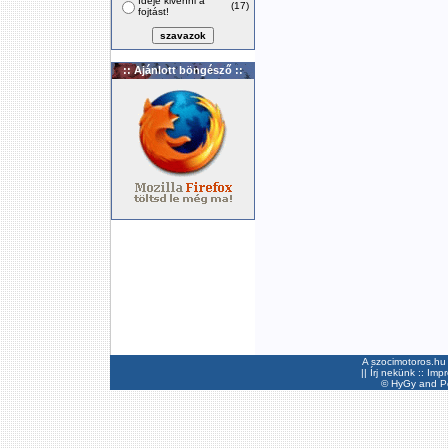
Ideje kivenni a
(17)
fojtást!
:: Ajánlott böngésző ::
A szocimotoros.hu 
||
Írj nekünk
::
Imp
©
HyGy
and Pee