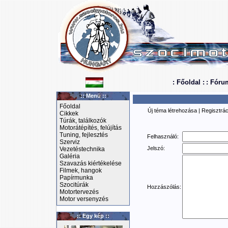
: Főoldal :
: Fóru
:: Menü ::
Főoldal
Új téma létrehozása
|
Regisztrác
Cikkek
Túrák, találkozók
Motorátépítés, felújítás
Tuning, fejlesztés
Felhasználó:
Szerviz
Jelszó:
Vezetéstechnika
Galéria
Szavazás kiértékelése
Filmek, hangok
Papírmunka
Szocitúrák
Hozzászólás:
Motortervezés
Motor versenyzés
:: Egy kép ::