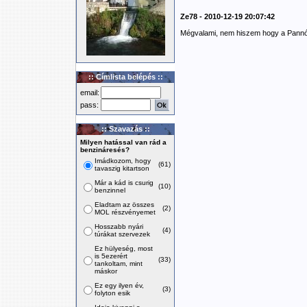
Ze78 - 2010-12-19 20:07:42
Mégvalami, nem hiszem hogy a Pannón
:: Címlista belépés ::
email:
pass:
:: Szavazás ::
Milyen hatással van rád a
benzináresés?
Imádkozom, hogy
(61)
tavaszig kitartson
Már a kád is csurig
(10)
benzinnel
Eladtam az összes
(2)
MOL részvényemet
Hosszabb nyári
(4)
túrákat szervezek
Ez hülyeség, most
is 5ezerért
(33)
tankoltam, mint
máskor
Ez egy ilyen év,
(3)
folyton esik