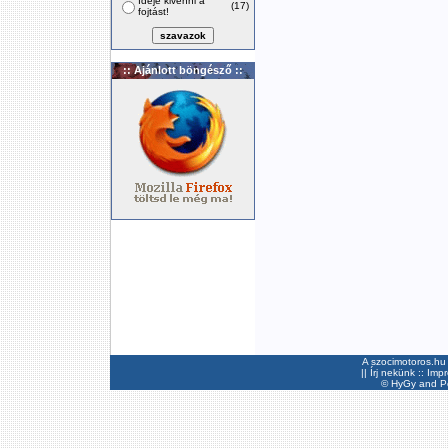
Ideje kivenni a
(17)
fojtást!
:: Ajánlott böngésző ::
A szocimotoros.hu 
||
Írj nekünk
::
Imp
©
HyGy
and Pee