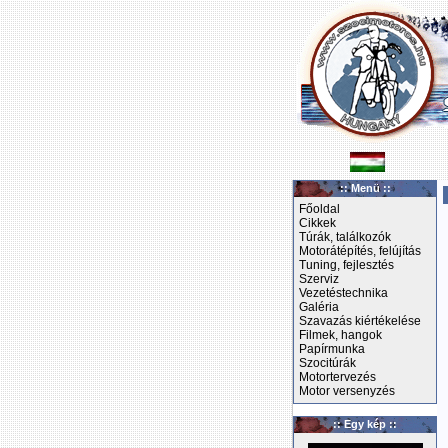
:: Menü ::
Főoldal
Cikkek
Túrák, találkozók
Motorátépítés, felújítás
Tuning, fejlesztés
Szerviz
Vezetéstechnika
Galéria
Szavazás kiértékelése
Filmek, hangok
Papírmunka
Szocitúrák
Motortervezés
Motor versenyzés
:: Egy kép ::