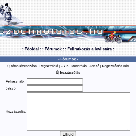
: Főoldal :
: Fórumok :
: Feliratkozás a levlistára :
- Fórumok -
Új téma létrehozása
|
Regisztráció
|
GYIK
|
Moderálás
|
Jelszó
|
Regisztrációs kód
Új hozzászólás
Felhasználó:
Jelszó:
Hozzászólás: