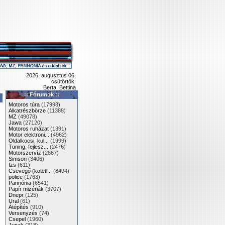
2026. augusztus 06.
csütörtök
Berta, Bettina
:: Fórumok ::
Motoros túra
(17998)
Alkatrészbörze
(11388)
MZ
(49078)
Jawa
(27120)
Motoros ruházat
(1391)
Motor elektroni...
(4962)
Oldalkocsi, kul...
(1999)
Tuning, fejlesz...
(2476)
Motorszervíz
(2867)
Simson
(3406)
Izs
(611)
Csevegő (kötetl...
(8494)
police
(1763)
Pannónia
(6541)
Papír mizériák
(3707)
Dnepr
(125)
Ural
(61)
Átépítés
(910)
Versenyzés
(74)
Csepel
(1960)