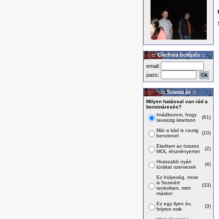
:: Címlista belépés ::
email:
pass:
:: Szavazás ::
Milyen hatással van rád a
benzináresés?
Imádkozom, hogy
(61)
tavaszig kitartson
Már a kád is csurig
(10)
benzinnel
Eladtam az összes
(2)
MOL részvényemet
Hosszabb nyári
(4)
túrákat szervezek
Ez hülyeség, most
is 5ezerért
(33)
tankoltam, mint
máskor
Ez egy ilyen év,
(3)
folyton esik