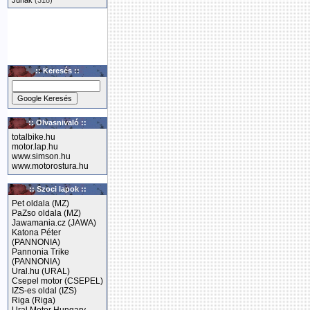
Junak
(318)
:: Keresés ::
:: Olvasnivaló ::
totalbike.hu
motor.lap.hu
www.simson.hu
www.motorostura.hu
:: Szoci lapok ::
Pet oldala (MZ)
PaZso oldala (MZ)
Jawamania.cz (JAWA)
Katona Péter
(PANNONIA)
Pannonia Trike
(PANNONIA)
Ural.hu (URAL)
Csepel motor (CSEPEL)
IZS-es oldal (IZS)
Riga (Riga)