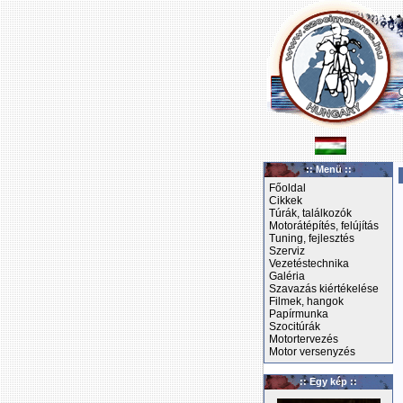
:: Menü ::
Főoldal
Cikkek
Túrák, találkozók
Motorátépítés, felújítás
Tuning, fejlesztés
Szerviz
Vezetéstechnika
Galéria
Szavazás kiértékelése
Filmek, hangok
Papírmunka
Szocitúrák
Motortervezés
Motor versenyzés
:: Egy kép ::