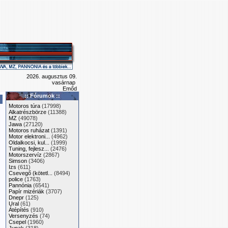
2026. augusztus 09.
vasárnap
Emőd
:: Fórumok ::
Motoros túra
(17998)
Alkatrészbörze
(11388)
MZ
(49078)
Jawa
(27120)
Motoros ruházat
(1391)
Motor elektroni...
(4962)
Oldalkocsi, kul...
(1999)
Tuning, fejlesz...
(2476)
Motorszervíz
(2867)
Simson
(3406)
Izs
(611)
Csevegő (kötetl...
(8494)
police
(1763)
Pannónia
(6541)
Papír mizériák
(3707)
Dnepr
(125)
Ural
(61)
Átépítés
(910)
Versenyzés
(74)
Csepel
(1960)