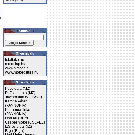
Junak
(318)
d
:: Keresés ::
:: Olvasnivaló ::
totalbike.hu
motor.lap.hu
www.simson.hu
www.motorostura.hu
:: Szoci lapok ::
Pet oldala (MZ)
PaZso oldala (MZ)
Jawamania.cz (JAWA)
Katona Péter
(PANNONIA)
Pannonia Trike
(PANNONIA)
Ural.hu (URAL)
Csepel motor (CSEPEL)
IZS-es oldal (IZS)
Riga (Riga)