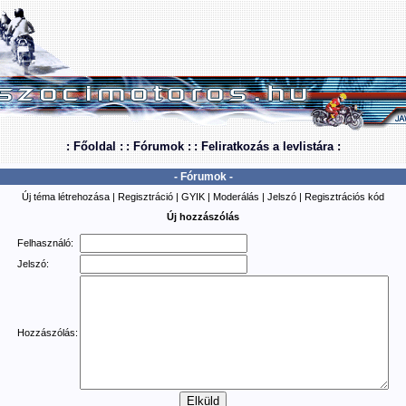
: Főoldal :
: Fórumok :
: Feliratkozás a levlistára :
- Fórumok -
Új téma létrehozása
|
Regisztráció
|
GYIK
|
Moderálás
|
Jelszó
|
Regisztrációs kód
Új hozzászólás
Felhasználó:
Jelszó:
Hozzászólás: