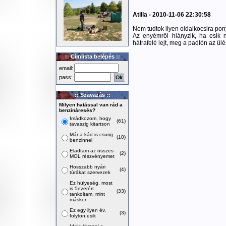
Atilla - 2010-11-06 22:30:58
Nem tudtok ilyen oldalkocsira pon
Az enyémről hiányzik, ha esik 
hátrafelé lejt, meg a padlón az ülé
:: Címlista belépés ::
email:
pass:
:: Szavazás ::
Milyen hatással van rád a
benzináresés?
Imádkozom, hogy
(61)
tavaszig kitartson
Már a kád is csurig
(10)
benzinnel
Eladtam az összes
(2)
MOL részvényemet
Hosszabb nyári
(4)
túrákat szervezek
Ez hülyeség, most
is 5ezerért
(33)
tankoltam, mint
máskor
Ez egy ilyen év,
(3)
folyton esik