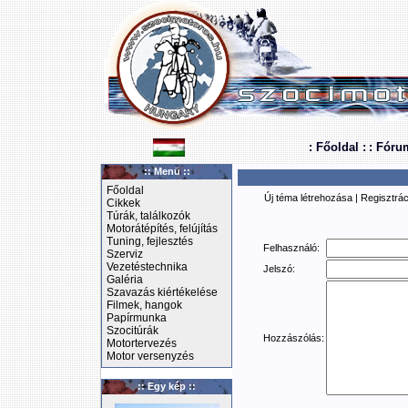
: Főoldal :
: Fóru
:: Menü ::
Főoldal
Új téma létrehozása
|
Regisztrác
Cikkek
Túrák, találkozók
Motorátépítés, felújítás
Tuning, fejlesztés
Felhasználó:
Szerviz
Vezetéstechnika
Jelszó:
Galéria
Szavazás kiértékelése
Filmek, hangok
Papírmunka
Szocitúrák
Hozzászólás:
Motortervezés
Motor versenyzés
:: Egy kép ::