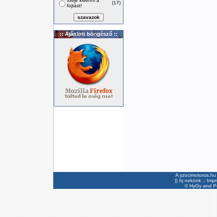
Ideje kivenni a
(17)
fojtást!
:: Ajánlott böngésző ::
A szocimotoros.hu 
||
Írj nekünk
::
Imp
©
HyGy
and Pee