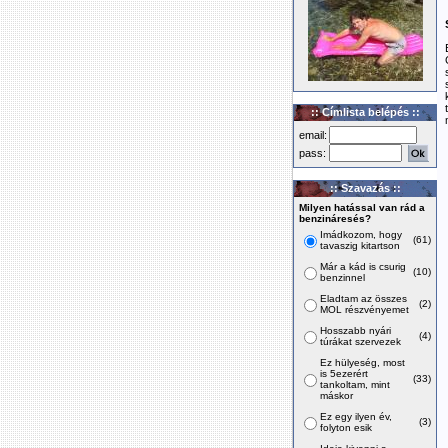
:: Címlista belépés ::
email:
pass:
:: Szavazás ::
Milyen hatással van rád a
benzináresés?
Imádkozom, hogy
(61)
tavaszig kitartson
Már a kád is csurig
(10)
benzinnel
Eladtam az összes
(2)
MOL részvényemet
Hosszabb nyári
(4)
túrákat szervezek
Ez hülyeség, most
is 5ezerért
(33)
tankoltam, mint
máskor
Ez egy ilyen év,
(3)
folyton esik