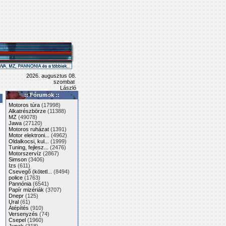
2026. augusztus 08.
szombat
László
:: Fórumok ::
Motoros túra
(17998)
Alkatrészbörze
(11388)
MZ
(49078)
Jawa
(27120)
Motoros ruházat
(1391)
Motor elektroni...
(4962)
Oldalkocsi, kul...
(1999)
Tuning, fejlesz...
(2476)
Motorszervíz
(2867)
Simson
(3406)
Izs
(611)
Csevegő (kötetl...
(8494)
police
(1763)
Pannónia
(6541)
Papír mizériák
(3707)
Dnepr
(125)
Ural
(61)
Átépítés
(910)
Versenyzés
(74)
Csepel
(1960)