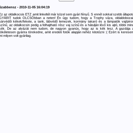
Szabbensz - 2010-11-05 16:04:19
Ez az oldalkocsis ETZ amit linkeltél már közel sem gyári fényű. S ennél sokkal szebb állapot
GYÁRIT tudok OLCSÓbban a neten! Én úgy tudom, hogy a Trophy váza, oldaldobozai
sárvédői kékek/fekete, a tank, lábvédő lemezek, kormány takaró és a lámpatök vaj/piro
színű, az oldalkocsin pedig a felhajtható rész vaj színű és a hátulján lévő kis ajtó, többi min
kék. De az alvázát nem tudom, de nagyon gyanús, hogy az is kék lesz. A gazdája 
tökéletesen gyárira törekedne, amit eredeti fotók alapján nehéz kitotózni :( Ezért is kerese
mi milyen volt gyárilag.