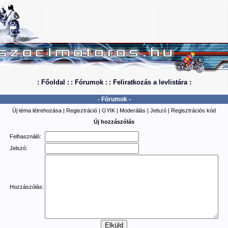
: Főoldal :
: Fórumok :
: Feliratkozás a levlistára :
- Fórumok -
Új téma létrehozása
|
Regisztráció
|
GYIK
|
Moderálás
|
Jelszó
|
Regisztrációs kód
Új hozzászólás
Felhasználó:
Jelszó:
Hozzászólás: