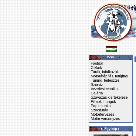
:: Menü ::
Főoldal
Cikkek
Túrák, találkozók
Motorátépítés, felújítás
Tuning, fejlesztés
Szerviz
Vezetéstechnika
Galéria
Szavazás kiértékelése
Filmek, hangok
Papírmunka
Szocitúrák
Motortervezés
Motor versenyzés
:: Egy kép ::