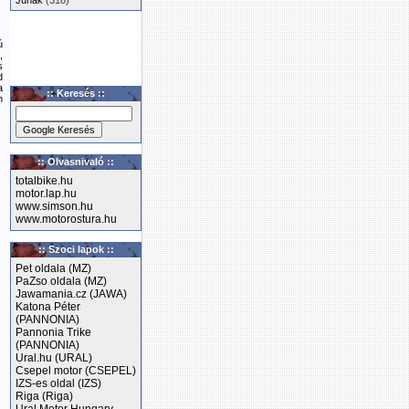
Junak
(318)
ú
,
s
d
a
:: Keresés ::
m
:: Olvasnivaló ::
totalbike.hu
motor.lap.hu
www.simson.hu
www.motorostura.hu
:: Szoci lapok ::
Pet oldala (MZ)
PaZso oldala (MZ)
Jawamania.cz (JAWA)
Katona Péter
(PANNONIA)
Pannonia Trike
(PANNONIA)
Ural.hu (URAL)
Csepel motor (CSEPEL)
IZS-es oldal (IZS)
Riga (Riga)