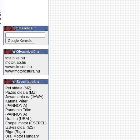
z
n
n
,
:: Keresés ::
:: Olvasnivaló ::
totalbike.hu
motor.lap.hu
www.simson.hu
www.motorostura.hu
:: Szoci lapok ::
Pet oldala (MZ)
PaZso oldala (MZ)
Jawamania.cz (JAWA)
Katona Péter
(PANNONIA)
Pannonia Trike
(PANNONIA)
Ural.hu (URAL)
Csepel motor (CSEPEL)
IZS-es oldal (IZS)
Riga (Riga)
Ural Motor Hungary