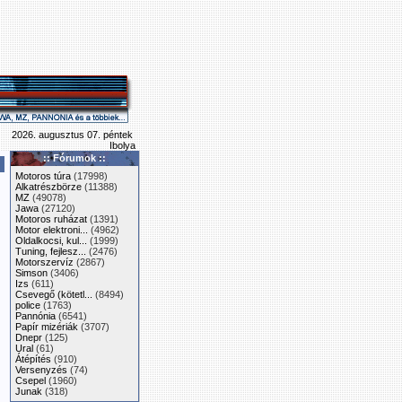
2026. augusztus 07. péntek
Ibolya
:: Fórumok ::
Motoros túra
(17998)
Alkatrészbörze
(11388)
MZ
(49078)
Jawa
(27120)
Motoros ruházat
(1391)
Motor elektroni...
(4962)
Oldalkocsi, kul...
(1999)
Tuning, fejlesz...
(2476)
Motorszervíz
(2867)
Simson
(3406)
Izs
(611)
Csevegő (kötetl...
(8494)
police
(1763)
Pannónia
(6541)
Papír mizériák
(3707)
Dnepr
(125)
Ural
(61)
Átépítés
(910)
Versenyzés
(74)
Csepel
(1960)
Junak
(318)