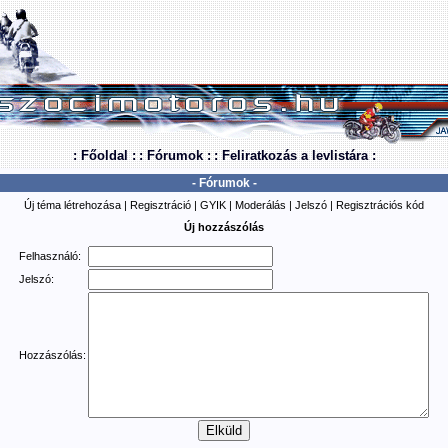
: Főoldal :
: Fórumok :
: Feliratkozás a levlistára :
- Fórumok -
Új téma létrehozása
|
Regisztráció
|
GYIK
|
Moderálás
|
Jelszó
|
Regisztrációs kód
Új hozzászólás
Felhasználó:
Jelszó:
Hozzászólás: