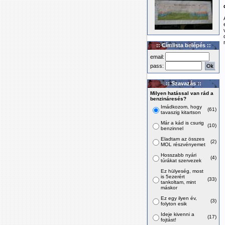
:: Címlista belépés ::
email:
pass:
:: Szavazás ::
Milyen hatással van rád a
benzináresés?
Imádkozom, hogy
(61)
tavaszig kitartson
Már a kád is csurig
(10)
benzinnel
Eladtam az összes
(2)
MOL részvényemet
Hosszabb nyári
(4)
túrákat szervezek
Ez hülyeség, most
is 5ezerért
(33)
tankoltam, mint
máskor
Ez egy ilyen év,
(3)
folyton esik
Ideje kivenni a
(17)
fojtást!