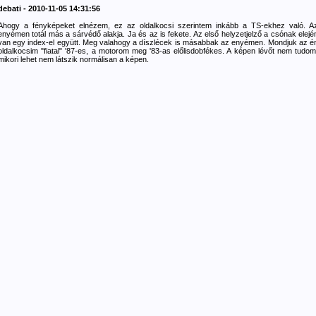
debati - 2010-11-05 14:31:56
Ahogy a fényképeket elnézem, ez az oldalkocsi szerintem inkább a TS-ekhez való. A
enyémen totál más a sárvédő alakja. Ja és az is fekete. Az első helyzetjelző a csónak elejé
van egy index-el együtt. Meg valahogy a díszlécek is másabbak az enyémen. Mondjuk az é
oldalkocsim "fiatal" '87-es, a motorom meg '83-as előlisdobfékes. A képen lévőt nem tudom
mikori lehet nem látszik normálisan a képen.