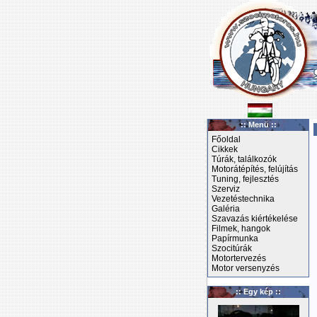
:: Menü ::
Főoldal
Cikkek
Túrák, találkozók
Motorátépítés, felújítás
Tuning, fejlesztés
Szerviz
Vezetéstechnika
Galéria
Szavazás kiértékelése
Filmek, hangok
Papírmunka
Szocitúrák
Motortervezés
Motor versenyzés
:: Egy kép ::