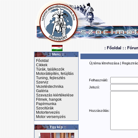
: Főoldal :
: Fóru
:: Menü ::
Főoldal
Új téma létrehozása
|
Regisztrác
Cikkek
Túrák, találkozók
Motorátépítés, felújítás
Tuning, fejlesztés
Felhasználó:
Szerviz
Vezetéstechnika
Jelszó:
Galéria
Szavazás kiértékelése
Filmek, hangok
Papírmunka
Szocitúrák
Hozzászólás:
Motortervezés
Motor versenyzés
:: Egy kép ::