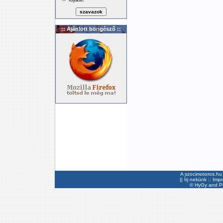
:: Ajánlott böngésző ::
A szocimotoros.hu 
||
Írj nekünk
::
Imp
©
HyGy
and Pee