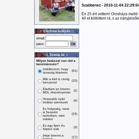
Szabbensz - 2010-11-04 22:29:0
Én 25 ért vettem! Orosháza mellé 
40 et költöttem rá, s az irányjelző
:: Címlista belépés ::
email:
pass:
:: Szavazás ::
Milyen hatással van rád a
benzináresés?
Imádkozom, hogy
(61)
tavaszig kitartson
Már a kád is csurig
(10)
benzinnel
Eladtam az összes
(2)
MOL részvényemet
Hosszabb nyári
(4)
túrákat szervezek
Ez hülyeség, most
is 5ezerért
(33)
tankoltam, mint
máskor
Ez egy ilyen év,
(3)
folyton esik
Ideje kivenni a
(17)
fojtást!