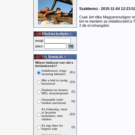
Szabbensz - 2010-11-04 12:23:5
Csak ám ritka Magyarországon min
km re mentem az oldalkocsiért a 
2 db ot rohangálni.
:: Címlista belépés ::
email:
pass:
:: Szavazás ::
Milyen hatással van rád a
benzináresés?
Imádkozom, hogy
(61)
tavaszig kitartson
Már a kád is csurig
(10)
benzinnel
Eladtam az összes
(2)
MOL részvényemet
Hosszabb nyári
(4)
túrákat szervezek
Ez hülyeség, most
is 5ezerért
(33)
tankoltam, mint
máskor
Ez egy ilyen év,
(3)
folyton esik