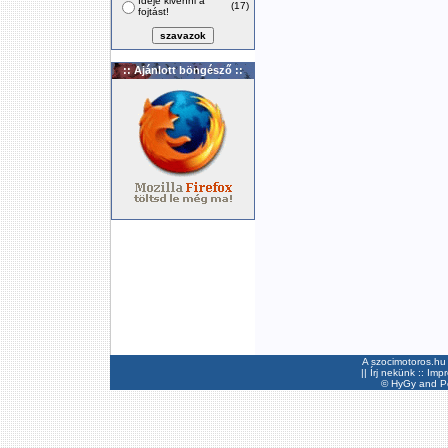
Ideje kivenni a
(17)
fojtást!
:: Ajánlott böngésző ::
A szocimotoros.hu 
||
Írj nekünk
::
Imp
©
HyGy
and Pee