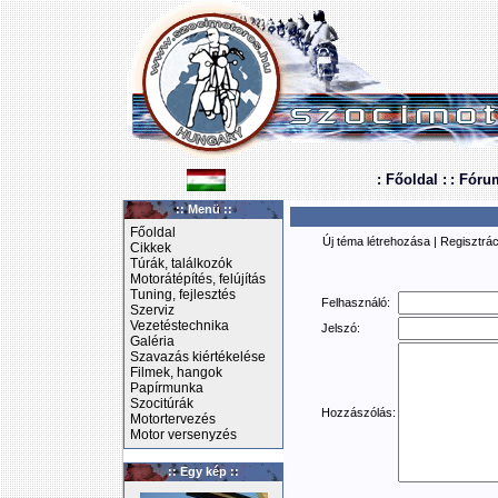
: Főoldal :
: Fóru
:: Menü ::
Főoldal
Új téma létrehozása
|
Regisztrác
Cikkek
Túrák, találkozók
Motorátépítés, felújítás
Tuning, fejlesztés
Felhasználó:
Szerviz
Vezetéstechnika
Jelszó:
Galéria
Szavazás kiértékelése
Filmek, hangok
Papírmunka
Szocitúrák
Hozzászólás:
Motortervezés
Motor versenyzés
:: Egy kép ::