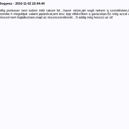
Bogyesz - 2010-11-02 22:44:44
Még pontosan nem tudom miét rakom fel....haver nézte,aki segít nekem a szerelésben,
mondta h megoldjuk valami japánéval,ami lesz épp elfekvőben a garázsban.Én még azzal 
résszel nem foglalkoztam,majd az összeszerelésnél...:S addig még hosszú az út!