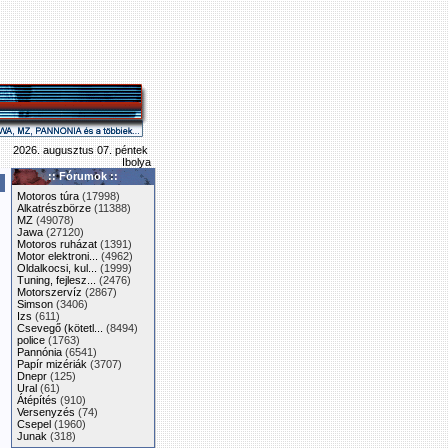
2026. augusztus 07. péntek
Ibolya
:: Fórumok ::
Motoros túra
(17998)
Alkatrészbörze
(11388)
MZ
(49078)
Jawa
(27120)
Motoros ruházat
(1391)
Motor elektroni...
(4962)
Oldalkocsi, kul...
(1999)
Tuning, fejlesz...
(2476)
Motorszervíz
(2867)
Simson
(3406)
Izs
(611)
Csevegő (kötetl...
(8494)
police
(1763)
Pannónia
(6541)
Papír mizériák
(3707)
Dnepr
(125)
Ural
(61)
Átépítés
(910)
Versenyzés
(74)
Csepel
(1960)
Junak
(318)