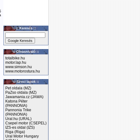
ő
a
:: Keresés ::
:: Olvasnivaló ::
totalbike.hu
motor.lap.hu
www.simson.hu
www.motorostura.hu
:: Szoci lapok ::
Pet oldala (MZ)
PaZso oldala (MZ)
Jawamania.cz (JAWA)
Katona Péter
(PANNONIA)
Pannonia Trike
(PANNONIA)
Ural.hu (URAL)
Csepel motor (CSEPEL)
IZS-es oldal (IZS)
Riga (Riga)
Ural Motor Hungary