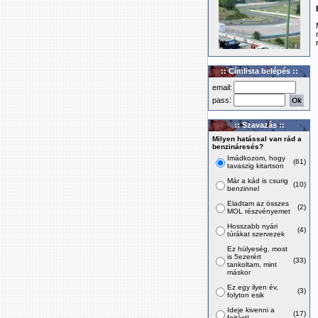
:: Címlista belépés ::
email:
pass:
:: Szavazás ::
Milyen hatással van rád a
benzináresés?
Imádkozom, hogy
(61)
tavaszig kitartson
Már a kád is csurig
(10)
benzinnel
Eladtam az összes
(2)
MOL részvényemet
Hosszabb nyári
(4)
túrákat szervezek
Ez hülyeség, most
is 5ezerért
(33)
tankoltam, mint
máskor
Ez egy ilyen év,
(3)
folyton esik
Ideje kivenni a
(17)
fojtást!