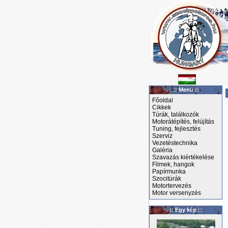
:: Menü ::
Főoldal
Cikkek
Túrák, találkozók
Motorátépítés, felújítás
Tuning, fejlesztés
Szerviz
Vezetéstechnika
Galéria
Szavazás kiértékelése
Filmek, hangok
Papírmunka
Szocitúrák
Motortervezés
Motor versenyzés
:: Egy kép ::