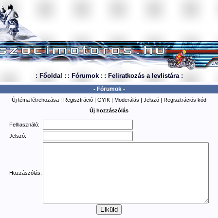
: Főoldal :
: Fórumok :
: Feliratkozás a levlistára :
- Fórumok -
Új téma létrehozása
|
Regisztráció
|
GYIK
|
Moderálás
|
Jelszó
|
Regisztrációs kód
Új hozzászólás
Felhasználó:
Jelszó:
Hozzászólás: