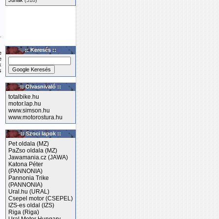
Junak
(318)
.
:: Keresés ::
e
e
k
s
:: Olvasnivaló ::
totalbike.hu
motor.lap.hu
www.simson.hu
www.motorostura.hu
:: Szoci lapok ::
Pet oldala (MZ)
PaZso oldala (MZ)
Jawamania.cz (JAWA)
Katona Péter
(PANNONIA)
Pannonia Trike
(PANNONIA)
Ural.hu (URAL)
Csepel motor (CSEPEL)
IZS-es oldal (IZS)
Riga (Riga)