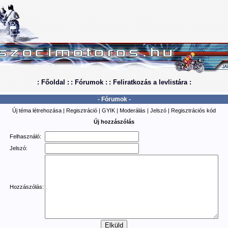
: Főoldal :
: Fórumok :
: Feliratkozás a levlistára :
- Fórumok -
Új téma létrehozása
|
Regisztráció
|
GYIK
|
Moderálás
|
Jelszó
|
Regisztrációs kód
Új hozzászólás
Felhasználó:
Jelszó:
Hozzászólás: