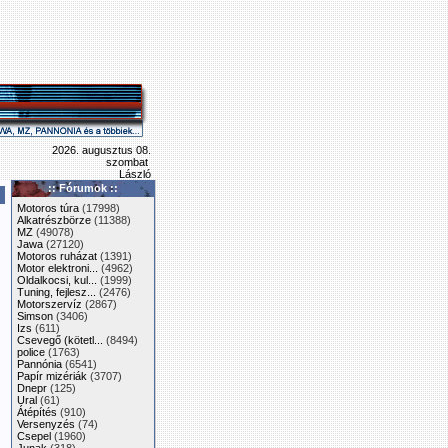
2026. augusztus 08.
szombat
László
:: Fórumok ::
Motoros túra
(17998)
Alkatrészbörze
(11388)
MZ
(49078)
Jawa
(27120)
Motoros ruházat
(1391)
Motor elektroni...
(4962)
Oldalkocsi, kul...
(1999)
Tuning, fejlesz...
(2476)
Motorszervíz
(2867)
Simson
(3406)
Izs
(611)
Csevegő (kötetl...
(8494)
police
(1763)
Pannónia
(6541)
Papír mizériák
(3707)
Dnepr
(125)
Ural
(61)
Átépítés
(910)
Versenyzés
(74)
Csepel
(1960)