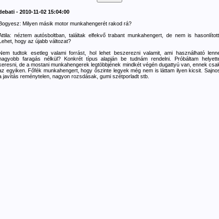
debati - 2010-11-02 15:04:00
Bogyesz: Milyen másik motor munkahengerét rakod rá?
Attila: néztem autósboltban, találtak elfekvő trabant munkahengert, de nem is hasonlított
Lehet, hogy az újabb változat?
Nem tudtok esetleg valami forrást, hol lehet beszerezni valamit, ami használható lenn
nagyobb faragás nélkül? Konkrét típus alapján be tudnám rendelni. Próbáltam helyett
keresni, de a mostani munkahengerek legtöbbjének mindkét végén dugattyú van, ennek csa
az egyiken. Főfék munkahengert, hogy őszinte legyek még nem is láttam ilyen kicsit. Sajno
a javítás reménytelen, nagyon rozsdásak, gumi szétporladt stb.