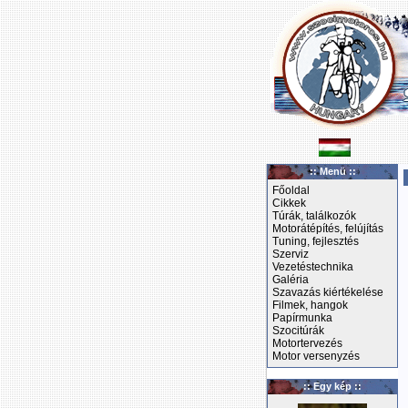
:: Menü ::
Főoldal
Cikkek
Túrák, találkozók
Motorátépítés, felújítás
Tuning, fejlesztés
Szerviz
Vezetéstechnika
Galéria
Szavazás kiértékelése
Filmek, hangok
Papírmunka
Szocitúrák
Motortervezés
Motor versenyzés
:: Egy kép ::