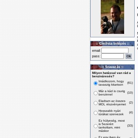
:: Címlista belépés ::
email:
pass:
:: Szavazás ::
Milyen hatással van rád a
benzináresés?
Imádkozom, hogy
(61)
tavaszig kitartson
Már a kád is csurig
(10)
benzinnel
Eladtam az összes
(2)
MOL részvényemet
Hosszabb nyári
(4)
túrákat szervezek
Ez hülyeség, most
is 5ezerért
(33)
tankoltam, mint
máskor
Ez egy ilyen év,