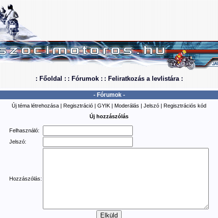
: Főoldal :
: Fórumok :
: Feliratkozás a levlistára :
- Fórumok -
Új téma létrehozása
|
Regisztráció
|
GYIK
|
Moderálás
|
Jelszó
|
Regisztrációs kód
Új hozzászólás
Felhasználó:
Jelszó:
Hozzászólás: