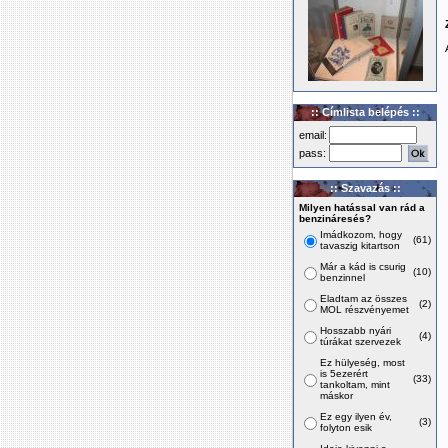
:: Címlista belépés ::
email:
pass:
:: Szavazás ::
Milyen hatással van rád a
benzináresés?
Imádkozom, hogy
(61)
tavaszig kitartson
Már a kád is csurig
(10)
benzinnel
Eladtam az összes
(2)
MOL részvényemet
Hosszabb nyári
(4)
túrákat szervezek
Ez hülyeség, most
is 5ezerért
(33)
tankoltam, mint
máskor
Ez egy ilyen év,
(3)
folyton esik