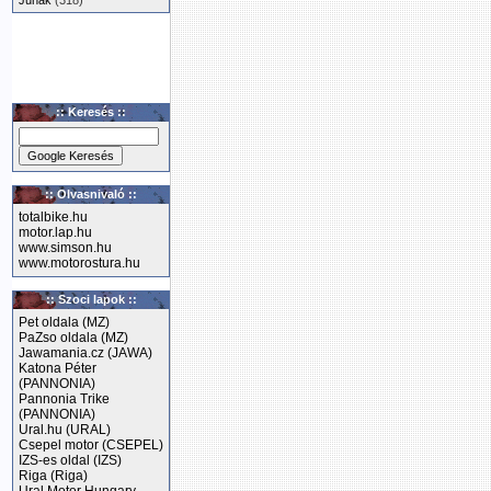
Junak
(318)
:: Keresés ::
:: Olvasnivaló ::
totalbike.hu
motor.lap.hu
www.simson.hu
www.motorostura.hu
:: Szoci lapok ::
Pet oldala (MZ)
PaZso oldala (MZ)
Jawamania.cz (JAWA)
Katona Péter
(PANNONIA)
Pannonia Trike
(PANNONIA)
Ural.hu (URAL)
Csepel motor (CSEPEL)
IZS-es oldal (IZS)
Riga (Riga)