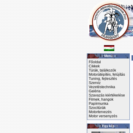
:: Menü ::
Főoldal
Cikkek
Túrák, találkozók
Motorátépítés, felújítás
Tuning, fejlesztés
Szerviz
Vezetéstechnika
Galéria
Szavazás kiértékelése
Filmek, hangok
Papírmunka
Szocitúrák
Motortervezés
Motor versenyzés
:: Egy kép ::