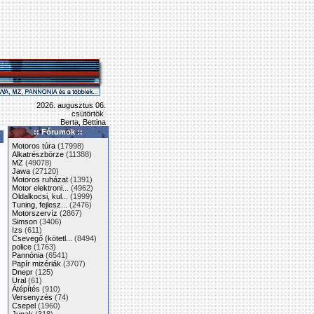
2026. augusztus 06.
csütörtök
Berta, Bettina
:: Fórumok ::
Motoros túra
(17998)
Alkatrészbörze
(11388)
MZ
(49078)
Jawa
(27120)
Motoros ruházat
(1391)
Motor elektroni...
(4962)
Oldalkocsi, kul...
(1999)
Tuning, fejlesz...
(2476)
Motorszervíz
(2867)
Simson
(3406)
Izs
(611)
Csevegő (kötetl...
(8494)
police
(1763)
Pannónia
(6541)
Papír mizériák
(3707)
Dnepr
(125)
Ural
(61)
Átépítés
(910)
Versenyzés
(74)
Csepel
(1960)