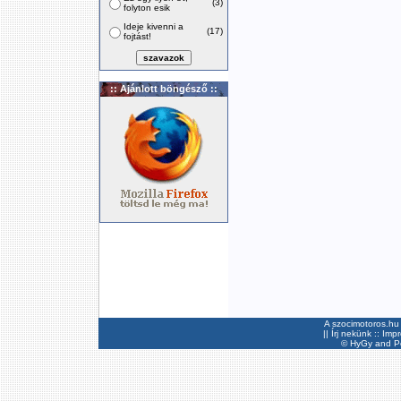
(3)
folyton esik
Ideje kivenni a
(17)
fojtást!
:: Ajánlott böngésző ::
A szocimotoros.hu 
||
Írj nekünk
::
Imp
©
HyGy
and Pee