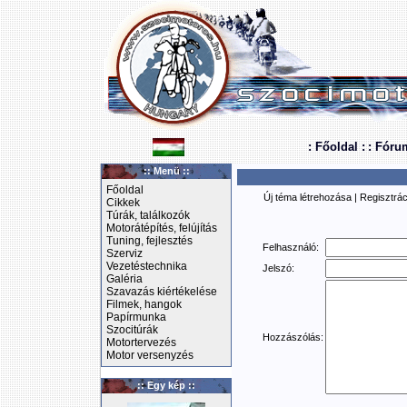
: Főoldal :
: Fóru
:: Menü ::
Főoldal
Új téma létrehozása
|
Regisztrác
Cikkek
Túrák, találkozók
Motorátépítés, felújítás
Tuning, fejlesztés
Felhasználó:
Szerviz
Vezetéstechnika
Jelszó:
Galéria
Szavazás kiértékelése
Filmek, hangok
Papírmunka
Szocitúrák
Hozzászólás:
Motortervezés
Motor versenyzés
:: Egy kép ::