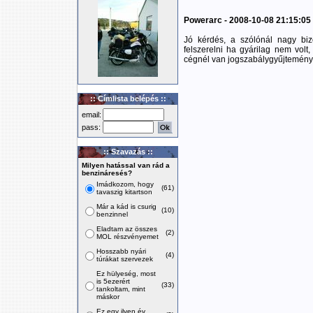
Powerarc - 2008-10-08 21:15:05
Jó kérdés, a szólónál nagy bi
felszerelni ha gyárilag nem volt
cégnél van jogszabálygyűjtemény
:: Címlista belépés ::
email:
pass:
:: Szavazás ::
Milyen hatással van rád a
benzináresés?
Imádkozom, hogy
(61)
tavaszig kitartson
Már a kád is csurig
(10)
benzinnel
Eladtam az összes
(2)
MOL részvényemet
Hosszabb nyári
(4)
túrákat szervezek
Ez hülyeség, most
is 5ezerért
(33)
tankoltam, mint
máskor
Ez egy ilyen év,