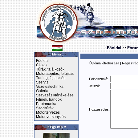
: Főoldal :
: Fóru
:: Menü ::
Főoldal
Új téma létrehozása
|
Regisztrác
Cikkek
Túrák, találkozók
Motorátépítés, felújítás
Tuning, fejlesztés
Felhasználó:
Szerviz
Jelszó:
Vezetéstechnika
Galéria
Szavazás kiértékelése
Filmek, hangok
Papírmunka
Szocitúrák
Hozzászólás:
Motortervezés
Motor versenyzés
:: Egy kép ::