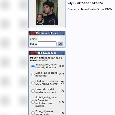
Vitya - 2007-12-13 14:18:57
Dneper = Ukrán Ural = Orosz BMW
:: Címlista belépés ::
email:
pass:
:: Szavazás ::
Milyen hatással van rád a
benzináresés?
Imádkozom, hogy
(61)
tavaszig kitartson
Már a kád is csurig
(10)
benzinnel
Eladtam az összes
(2)
MOL részvényemet
Hosszabb nyári
(4)
túrákat szervezek
Ez hülyeség, most
is 5ezerért
(33)
tankoltam, mint
máskor
Ez egy ilyen év,
(3)
folyton esik