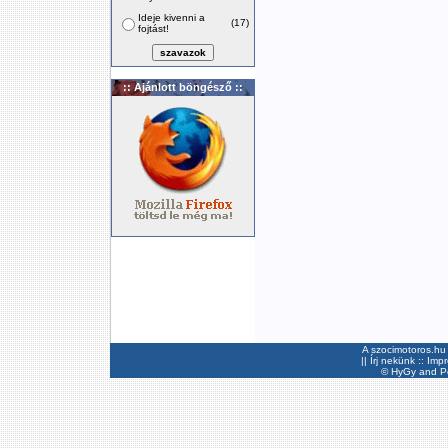
Ideje kivenni a
(17)
fojtást!
:: Ajánlott böngésző ::
A szocimotoros.hu 
||
Írj nekünk
::
Imp
©
HyGy
and Pee