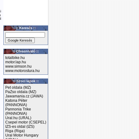
i
s
l
:: Keresés ::
:: Olvasnivaló ::
totalbike.hu
motor.lap.hu
www.simson.hu
www.motorostura.hu
:: Szoci lapok ::
Pet oldala (MZ)
PaZso oldala (MZ)
Jawamania.cz (JAWA)
Katona Péter
(PANNONIA)
Pannonia Trike
(PANNONIA)
Ural.hu (URAL)
Csepel motor (CSEPEL)
IZS-es oldal (IZS)
Riga (Riga)
Ural Motor Hungary