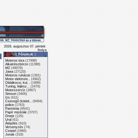
2026. augusztus 07. péntek
Ibolya
:: Fórumok ::
Motoros túra
(17998)
Alkatrészbörze
(11388)
MZ
(49078)
Jawa
(27120)
Motoros ruházat
(1391)
Motor elektroni...
(4962)
Oldalkocsi, kul...
(1999)
Tuning, fejlesz...
(2476)
Motorszervíz
(2867)
Simson
(3406)
Izs
(611)
Csevegő (kötetl...
(8494)
police
(1763)
Pannónia
(6541)
Papír mizériák
(3707)
Dnepr
(125)
Ural
(61)
Átépítés
(910)
Versenyzés
(74)
Csepel
(1960)
Junak
(318)