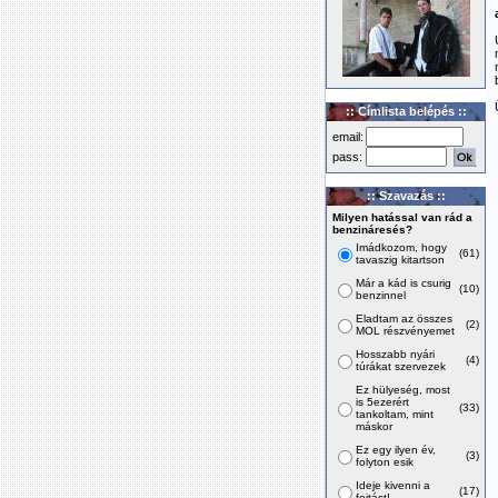
:: Címlista belépés ::
email:
pass:
:: Szavazás ::
Milyen hatással van rád a
benzináresés?
Imádkozom, hogy
(61)
tavaszig kitartson
Már a kád is csurig
(10)
benzinnel
Eladtam az összes
(2)
MOL részvényemet
Hosszabb nyári
(4)
túrákat szervezek
Ez hülyeség, most
is 5ezerért
(33)
tankoltam, mint
máskor
Ez egy ilyen év,
(3)
folyton esik
Ideje kivenni a
(17)
fojtást!