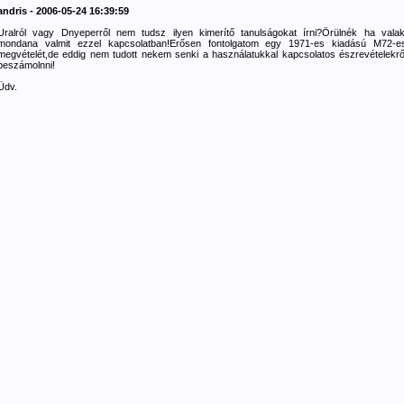
andris - 2006-05-24 16:39:59
Uralról vagy Dnyeperről nem tudsz ilyen kimerítő tanulságokat írni?Örülnék ha valak
mondana valmit ezzel kapcsolatban!Erősen fontolgatom egy 1971-es kiadású M72-e
megvételét,de eddig nem tudott nekem senki a használatukkal kapcsolatos észrevételekrő
beszámolnni!
Üdv.