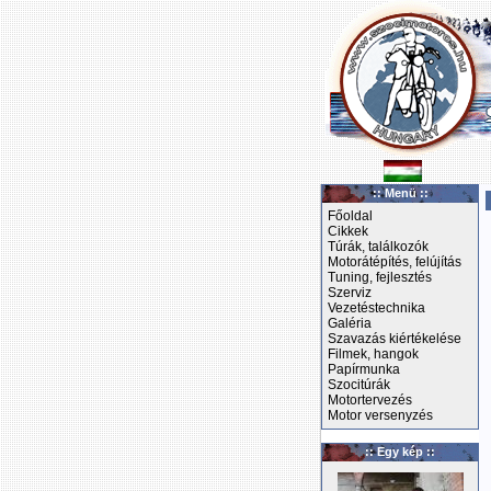
:: Menü ::
Főoldal
Cikkek
Túrák, találkozók
Motorátépítés, felújítás
Tuning, fejlesztés
Szerviz
Vezetéstechnika
Galéria
Szavazás kiértékelése
Filmek, hangok
Papírmunka
Szocitúrák
Motortervezés
Motor versenyzés
:: Egy kép ::