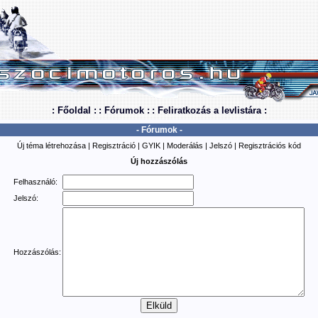
: Főoldal :
: Fórumok :
: Feliratkozás a levlistára :
- Fórumok -
Új téma létrehozása
|
Regisztráció
|
GYIK
|
Moderálás
|
Jelszó
|
Regisztrációs kód
Új hozzászólás
Felhasználó:
Jelszó:
Hozzászólás: