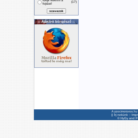
Ideje kivenni a
(17)
fojtást!
:: Ajánlott böngésző ::
A szocimotoros.hu 
||
Írj nekünk
::
Imp
©
HyGy
and Pee