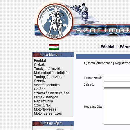
: Főoldal :
: Fóru
:: Menü ::
Főoldal
Új téma létrehozása
|
Regisztrác
Cikkek
Túrák, találkozók
Motorátépítés, felújítás
Tuning, fejlesztés
Felhasználó:
Szerviz
Jelszó:
Vezetéstechnika
Galéria
Szavazás kiértékelése
Filmek, hangok
Papírmunka
Szocitúrák
Hozzászólás:
Motortervezés
Motor versenyzés
:: Egy kép ::