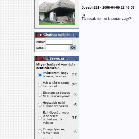
Joseph251 - 2006-04-09 22:46:09
:))
Tán csak nem te is pecás vagy?
:: Címlista belépés ::
email:
pass:
:: Szavazás ::
Milyen hatással van rád a
benzináresés?
Imádkozom, hogy
(61)
tavaszig kitartson
Már a kád is csurig
(10)
benzinnel
Eladtam az összes
(2)
MOL részvényemet
Hosszabb nyári
(4)
túrákat szervezek
Ez hülyeség, most
is 5ezerért
(33)
tankoltam, mint
máskor
Ez egy ilyen év,
(3)
folyton esik