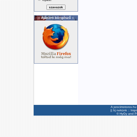
:: Ajánlott böngésző ::
A szocimotoros.hu 
||
Írj nekünk
::
Imp
©
HyGy
and Pee