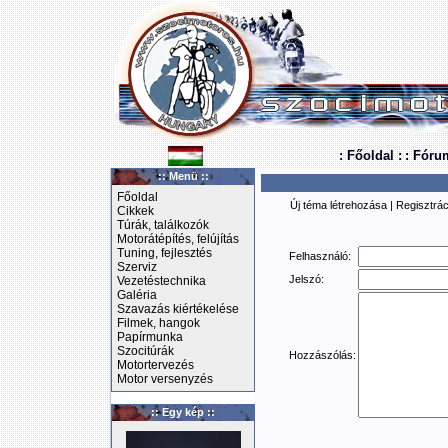
: Főoldal :
: Fóru
:: Menü ::
Főoldal
Új téma létrehozása
|
Regisztrác
Cikkek
Túrák, találkozók
Motorátépítés, felújítás
Tuning, fejlesztés
Felhasználó:
Szerviz
Jelszó:
Vezetéstechnika
Galéria
Szavazás kiértékelése
Filmek, hangok
Papírmunka
Szocitúrák
Hozzászólás:
Motortervezés
Motor versenyzés
:: Egy kép ::