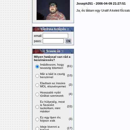
Joseph251 - 2006-04-09 21:27:51
Ja, és láttam egy Uralt! A keleti főcsat
:: Címlista belépés ::
email:
pass:
:: Szavazás ::
Milyen hatással van rád a
benzináresés?
Imádkozom, hogy
(61)
tavaszig kitartson
Már a kád is csurig
(10)
benzinnel
Eladtam az összes
(2)
MOL részvényemet
Hosszabb nyári
(4)
túrákat szervezek
Ez hülyeség, most
is 5ezerért
(33)
tankoltam, mint
máskor
Ez egy ilyen év,
(3)
folyton esik
Ideje kivenni a
(17)
fojtást!