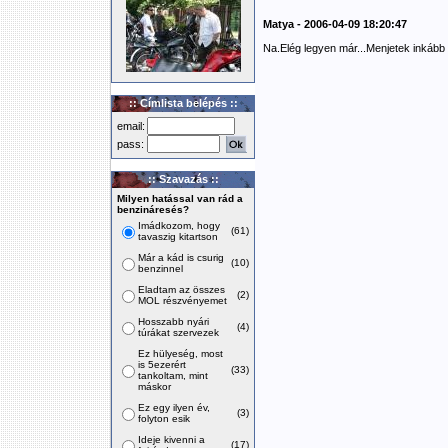
Matya - 2006-04-09 18:20:47
Na.Elég legyen már...Menjetek inkább 
:: Címlista belépés ::
email:
pass:
:: Szavazás ::
Milyen hatással van rád a
benzináresés?
Imádkozom, hogy
(61)
tavaszig kitartson
Már a kád is csurig
(10)
benzinnel
Eladtam az összes
(2)
MOL részvényemet
Hosszabb nyári
(4)
túrákat szervezek
Ez hülyeség, most
is 5ezerért
(33)
tankoltam, mint
máskor
Ez egy ilyen év,
(3)
folyton esik
Ideje kivenni a
(17)