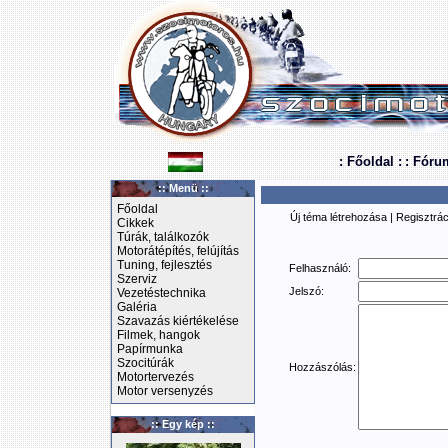
: Főoldal :
: Fóru
:: Menü ::
Főoldal
Új téma létrehozása
|
Regisztrác
Cikkek
Túrák, találkozók
Motorátépítés, felújítás
Tuning, fejlesztés
Felhasználó:
Szerviz
Jelszó:
Vezetéstechnika
Galéria
Szavazás kiértékelése
Filmek, hangok
Papírmunka
Szocitúrák
Hozzászólás:
Motortervezés
Motor versenyzés
:: Egy kép ::