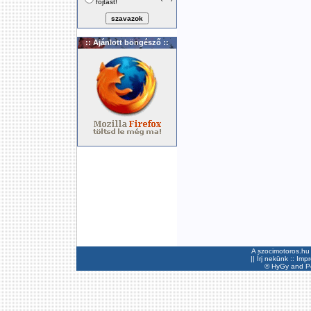
fojtást!
:: Ajánlott böngésző ::
A szocimotoros.hu 
||
Írj nekünk
::
Imp
©
HyGy
and Pee