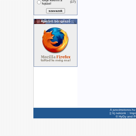
Ideje kivenni a
(17)
fojtást!
:: Ajánlott böngésző ::
A szocimotoros.hu 
||
Írj nekünk
::
Imp
©
HyGy
and Pee