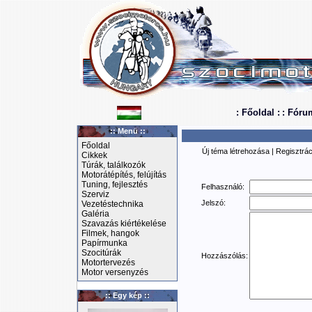
: Főoldal :
: Fóru
:: Menü ::
Főoldal
Új téma létrehozása
|
Regisztrác
Cikkek
Túrák, találkozók
Motorátépítés, felújítás
Tuning, fejlesztés
Felhasználó:
Szerviz
Jelszó:
Vezetéstechnika
Galéria
Szavazás kiértékelése
Filmek, hangok
Papírmunka
Szocitúrák
Hozzászólás:
Motortervezés
Motor versenyzés
:: Egy kép ::