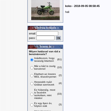
koko - 2018-09-05 08:58:45
hali
:: Címlista belépés ::
email:
pass:
:: Szavazás ::
Milyen hatással van rád a
benzináresés?
Imádkozom, hogy
(61)
tavaszig kitartson
Már a kád is csurig
(10)
benzinnel
Eladtam az összes
(2)
MOL részvényemet
Hosszabb nyári
(4)
túrákat szervezek
Ez hülyeség, most
is 5ezerért
(33)
tankoltam, mint
máskor
Ez egy ilyen év,
(3)
folyton esik