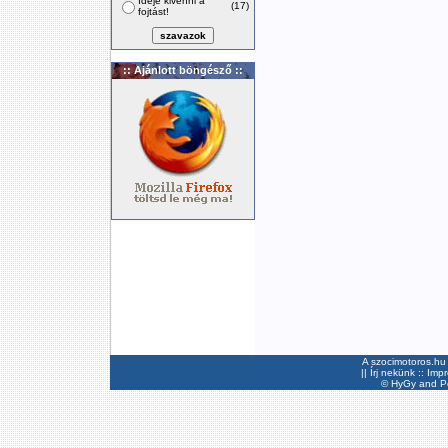
Ideje kivenni a
(17)
fojtást!
:: Ajánlott böngésző ::
A szocimotoros.hu 
||
Írj nekünk
::
Imp
©
HyGy
and Pee