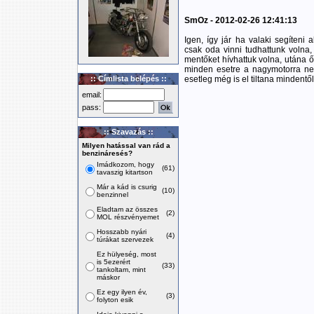
SmOz - 2012-02-26 12:41:13
Igen, így jár ha valaki segíteni 
csak oda vinni tudhattunk volna,
mentőket hívhattuk volna, utána ő
minden esetre a nagymotorra nem
:: Címlista belépés ::
esetleg még is el tiltana mindentől
email:
pass:
:: Szavazás ::
Milyen hatással van rád a
benzináresés?
Imádkozom, hogy
(61)
tavaszig kitartson
Már a kád is csurig
(10)
benzinnel
Eladtam az összes
(2)
MOL részvényemet
Hosszabb nyári
(4)
túrákat szervezek
Ez hülyeség, most
is 5ezerért
(33)
tankoltam, mint
máskor
Ez egy ilyen év,
(3)
folyton esik