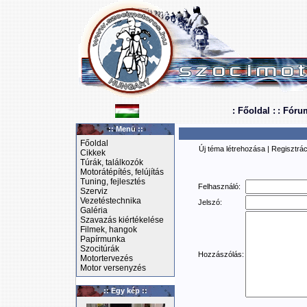
: Főoldal :
: Fóru
:: Menü ::
Főoldal
Új téma létrehozása
|
Regisztrác
Cikkek
Túrák, találkozók
Motorátépítés, felújítás
Tuning, fejlesztés
Felhasználó:
Szerviz
Vezetéstechnika
Jelszó:
Galéria
Szavazás kiértékelése
Filmek, hangok
Papírmunka
Szocitúrák
Hozzászólás:
Motortervezés
Motor versenyzés
:: Egy kép ::