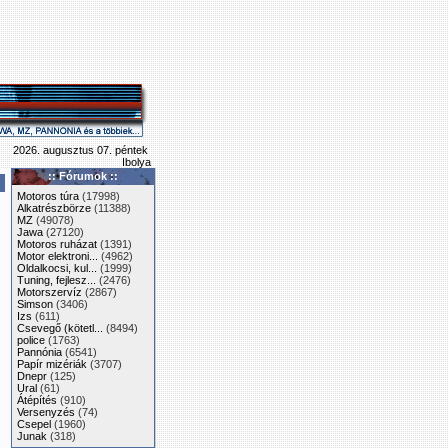
2026. augusztus 07. péntek
Ibolya
:: Fórumok ::
Motoros túra
(17998)
Alkatrészbörze
(11388)
MZ
(49078)
Jawa
(27120)
Motoros ruházat
(1391)
Motor elektroni...
(4962)
Oldalkocsi, kul...
(1999)
Tuning, fejlesz...
(2476)
Motorszervíz
(2867)
Simson
(3406)
Izs
(611)
Csevegő (kötetl...
(8494)
police
(1763)
Pannónia
(6541)
Papír mizériák
(3707)
Dnepr
(125)
Ural
(61)
Átépítés
(910)
Versenyzés
(74)
Csepel
(1960)
Junak
(318)