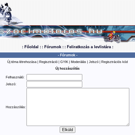
: Főoldal :
: Fórumok :
: Feliratkozás a levlistára :
- Fórumok -
Új téma létrehozása
|
Regisztráció
|
GYIK
|
Moderálás
|
Jelszó
|
Regisztrációs kód
Új hozzászólás
Felhasználó:
Jelszó:
Hozzászólás: