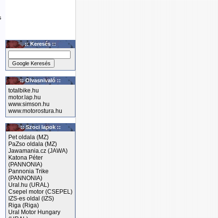
s
:: Keresés ::
:: Olvasnivaló ::
totalbike.hu
motor.lap.hu
www.simson.hu
www.motorostura.hu
:: Szoci lapok ::
Pet oldala (MZ)
PaZso oldala (MZ)
Jawamania.cz (JAWA)
Katona Péter
(PANNONIA)
Pannonia Trike
(PANNONIA)
Ural.hu (URAL)
Csepel motor (CSEPEL)
IZS-es oldal (IZS)
Riga (Riga)
Ural Motor Hungary