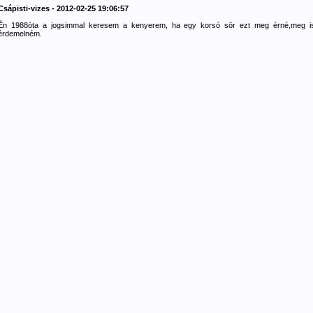
Csápisti-vizes - 2012-02-25 19:06:57
Én 1988óta a jogsimmal keresem a kenyerem, ha egy korsó sör ezt meg érné,meg i
érdemelném.