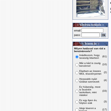
:: Címlista belépés ::
email:
pass:
:: Szavazás ::
Milyen hatással van rád a
benzináresés?
Imádkozom, hogy
(61)
tavaszig kitartson
Már a kád is csurig
(10)
benzinnel
Eladtam az összes
(2)
MOL részvényemet
Hosszabb nyári
(4)
túrákat szervezek
Ez hülyeség, most
is 5ezerért
(33)
tankoltam, mint
máskor
Ez egy ilyen év,
(3)
folyton esik
Ideje kivenni a
(17)
fojtást!