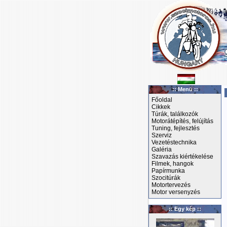
:: Menü ::
Főoldal
Cikkek
Túrák, találkozók
Motorátépítés, felújítás
Tuning, fejlesztés
Szerviz
Vezetéstechnika
Galéria
Szavazás kiértékelése
Filmek, hangok
Papírmunka
Szocitúrák
Motortervezés
Motor versenyzés
:: Egy kép ::